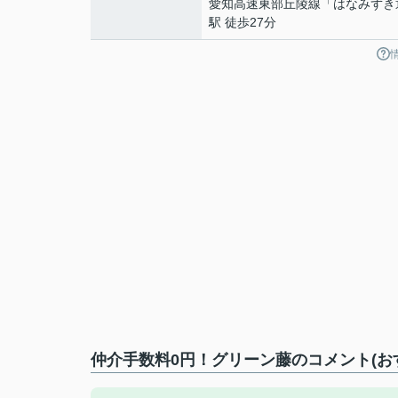
愛知高速東部丘陵線
「
はなみずき
駅 徒歩27分
仲介手数料0円！グリーン藤のコメント(お