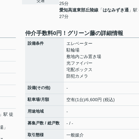
交通
25分
愛知高速東部丘陵線
「
はなみずき通
」駅
27分
仲介手数料0円！グリーン藤の詳細情報
設備条件
エレベーター
駐輪場
敷地内ごみ置き場
光ファイバー
宅配ボックス
防犯カメラ
設備(その他)
-
駐車場/月額
空有(1台)/6,600円 (税込)
用途地域
-
」駅 徒
募集戸数 / 総戸数
- / -
場
」
取引態様
一般媒介