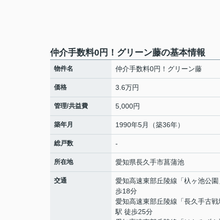
仲介手数料0円！グリーン藤の基本情報
物件名
仲介手数料0円！グリーン藤
価格
3.6万円
管理/共益費
5,000円
築年月
1990年5月（築36年）
総戸数
-
所在地
愛知県
長久手市
菖蒲池
交通
愛知高速東部丘陵線
「
杁ヶ池公園
歩18分
愛知高速東部丘陵線
「
長久手古戦
駅 徒歩25分