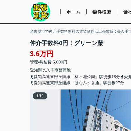
ホーム
物件検索
会
名古屋市で仲介手数料無料の賃貸物件は出張賃貸
長久手
仲介手数料0円！グリーン藤
3.6万円
管理/共益費 5,000円
愛知県
長久手市
菖蒲池
愛知高速東部丘陵線「杁ヶ池公園」駅徒歩18分
愛
愛知高速東部丘陵線「はなみずき通」駅徒歩27分
1
/
19