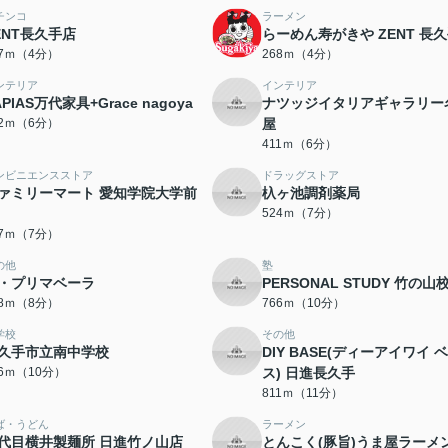
チンコ
ラーメン
ENT長久手店
らーめん寿がきや ZENT 長
47ｍ（4分）
268ｍ（4分）
ンテリア
インテリア
APIAS万代家具+Grace nagoya
ナツッジイタリアギャラリー
02ｍ（6分）
屋
411ｍ（6分）
ンビニエンスストア
ドラッグストア
ァミリーマート 愛知学院大学前
杁ヶ池調剤薬局
524ｍ（7分）
97ｍ（7分）
の他
塾
・プリマベーラ
PERSONAL STUDY 竹の山
18ｍ（8分）
766ｍ（10分）
学校
その他
久手市立南中学校
DIY BASE(ディーアイワイ 
96ｍ（10分）
ス) 日進長久手
811ｍ（11分）
ば・うどん
ラーメン
代目横井製麺所 日進竹ノ山店
とんこく(豚旨)うま屋ラーメ