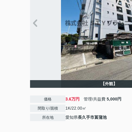
【外観】
3.6万円
管理/共益費
5,000円
価格
1K/22.00㎡
間取り/面積
愛知県
長久手市
菖蒲池
所在地