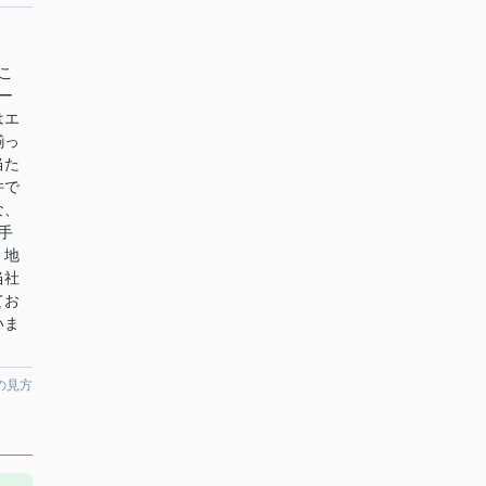
こ
ー
はエ
揃っ
当た
件で
な、
手
、地
当社
てお
いま
の見方