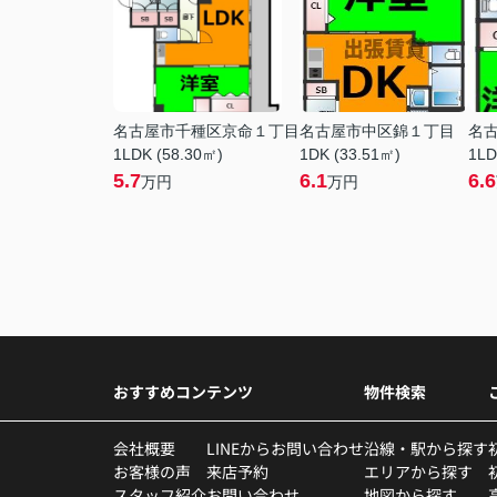
名古屋市千種区京命１丁目
名古屋市中区錦１丁目
名
1LDK (58.30㎡)
1DK (33.51㎡)
1LD
5.7
6.1
6.6
万円
万円
おすすめコンテンツ
物件検索
会社概要
LINEからお問い合わせ
沿線・駅から探す
お客様の声
来店予約
エリアから探す
スタッフ紹介
お問い合わせ
地図から探す