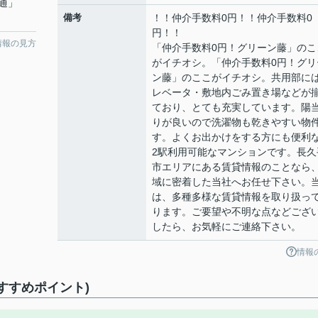
通
」
備考
！！仲介手数料0円！！仲介手数料0
円！！
情報の見方
「仲介手数料0円！グリーン藤」のこ
がイチオシ。「仲介手数料0円！グリ
ン藤」のここがイチオシ。共用部に
レベータ・敷地内ごみ置き場などが
ており、とても充実しています。陽
りが良いので洗濯物も乾きやすい物
す。よくお出かけをする方にも便利
2駅利用可能なマンションです。長久
市エリアにある賃貸情報のことなら
域に密着した当社へお任せ下さい。
は、多種多様な賃貸情報を取り扱っ
ります。ご要望や不明な点などござ
したら、お気軽にご連絡下さい。
情報
すすめポイント)