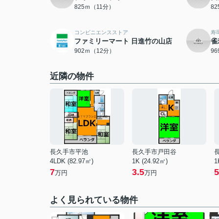
825ｍ（11分）
8
コンビニエンスストア
寿
ファミリーマート 日進竹の山店
雀
902ｍ（12分）
9
近隣の物件
長久手市平池
長久手市戸田谷
4LDK (82.97㎡)
1K (24.92㎡)
1
7
3.5
5
万円
万円
よく見られている物件