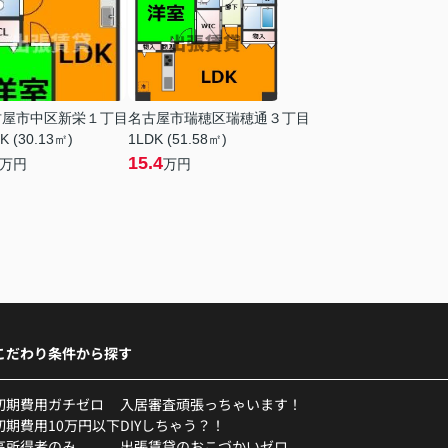
古屋市中区新栄１丁目
名古屋市瑞穂区瑞穂通３丁目
K (30.13㎡)
1LDK (51.58㎡)
15.4
万円
万円
こだわり条件から探す
初期費用ガチゼロ
入居審査頑張っちゃいます！
初期費用10万円以下
DIYしちゃう？！
高所得者のみ
出張賃貸のおこづかいゼロ