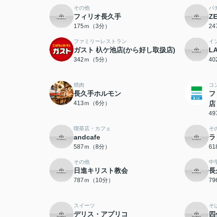
その他
パ
フィリオ長久手
Z
175ｍ（3分）
2
ファミリーレストラン
イ
ガスト 杁ケ池店(から好し取扱店)
L
342ｍ（5分）
4
焼肉
コ
長久手ホルモン
フ
413ｍ（6分）
店
4
喫茶店・カフェ
そ
andcafe
ラ
587ｍ（8分）
6
その他
中
日進キリスト教会
長
787ｍ（10分）
7
スイーツ
そ
デリス・アプリコ
四