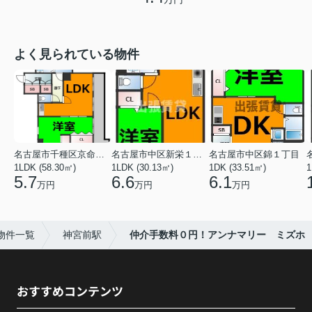
よく見られている物件
名古屋市千種区京命１丁目
名古屋市中区新栄１丁目
名古屋市中区錦１丁目
1LDK (58.30㎡)
1LDK (30.13㎡)
1DK (33.51㎡)
1
5.7
6.6
6.1
万円
万円
万円
物件一覧
神宮前駅
仲介手数料０円！アンナマリー ミズホ
おすすめコンテンツ