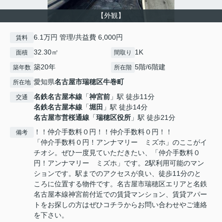
【外観】
6.1万円 管理/共益費 6,000円
賃料
32.30㎡
1K
面積
間取り
築20年
5階/6階建
築年数
所在階
愛知県
名古屋市瑞穂区
牛巻町
所在地
名鉄名古屋本線
「
神宮前
」駅 徒歩11分
交通
名鉄名古屋本線
「
堀田
」駅 徒歩14分
名古屋市営桜通線
「
瑞穂区役所
」駅 徒歩21分
！！仲介手数料０円！！仲介手数料０円！！
備考
「仲介手数料０円！アンナマリー ミズホ」のここがイ
チオシ。ぜひ一度見ていただきたい、「仲介手数料０
円！アンナマリー ミズホ」です。2駅利用可能のマン
ションです。駅までのアクセスが良い、徒歩11分のと
ころに位置する物件です。名古屋市瑞穂区エリアと名鉄
名古屋本線神宮前付近での賃貸マンション、賃貸アパー
トをお探しの方はぜひコチラからお問い合わせやご連絡
を下さい。