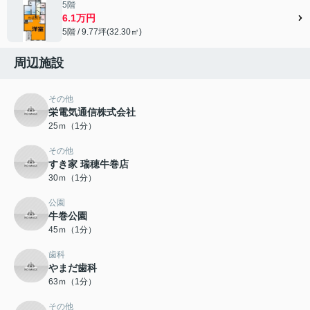
5階
6.1万円
5階 / 9.77坪(32.30㎡)
周辺施設
その他
栄電気通信株式会社
25ｍ（1分）
その他
すき家 瑞穂牛巻店
30ｍ（1分）
公園
牛巻公園
45ｍ（1分）
歯科
やまだ歯科
63ｍ（1分）
その他