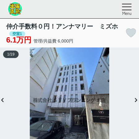
Menu
仲介手数料０円！アンナマリー ミズホ
空室1
6.1万円
管理/共益費 6,000円
1
/
19