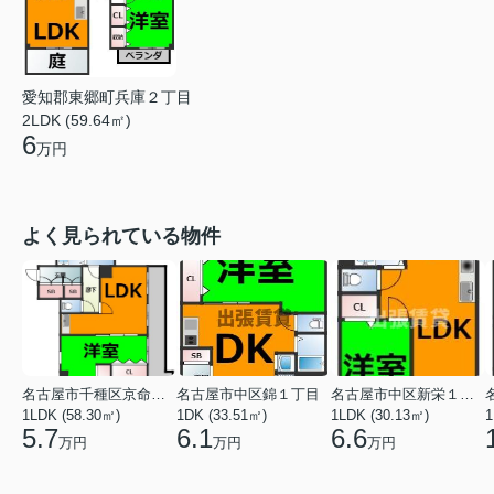
愛知郡東郷町兵庫２丁目
2LDK (59.64㎡)
6
万円
よく見られている物件
名古屋市千種区京命１丁目
名古屋市中区錦１丁目
名古屋市中区新栄１丁目
1LDK (58.30㎡)
1DK (33.51㎡)
1LDK (30.13㎡)
1
5.7
6.1
6.6
万円
万円
万円