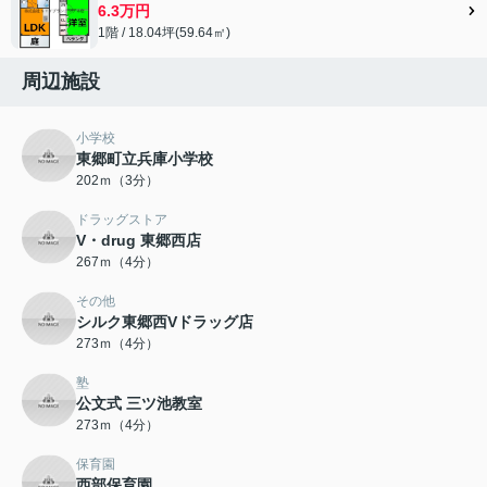
6.3万円
1階 / 18.04坪(59.64㎡)
周辺施設
小学校
東郷町立兵庫小学校
202ｍ（3分）
ドラッグストア
V・drug 東郷西店
267ｍ（4分）
その他
シルク東郷西Vドラッグ店
273ｍ（4分）
塾
公文式 三ツ池教室
273ｍ（4分）
保育園
西部保育園