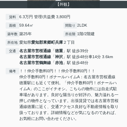
【外観】
6.3万円 管理/共益費 3,800円
賃料
59.64㎡
2LDK
面積
間取り
築25年
1階/2階建
築年数
所在階
愛知県
愛知郡東郷町
兵庫
２丁目
所在地
名古屋市営桜通線
「
徳重
」駅 徒歩39分
交通
名古屋市営桜通線
「
神沢
」駅 徒歩48分車14分 3.6km
名古屋市営鶴舞線
「
赤池
」駅 徒歩48分
！！仲介手数料0円！！仲介手数料0円！！
備考
仲介手数料0円！ボナールハイムA：名古屋市営桜通線
徳重駅にも近くて便利。「仲介手数料0円！ボナールハ
イムA」のここがイチオシ。こちらの物件には自走式駐
車場があります。良好な陽当りが好評の、魅力溢れる一
押しの物件となっています。出張賃貸では名古屋市営桜
通線徳重に近く、交通アクセス良好な不動産情報を取り
扱っております。詳細情報などが気になるのであれば、
お気軽にお問い合わせください。