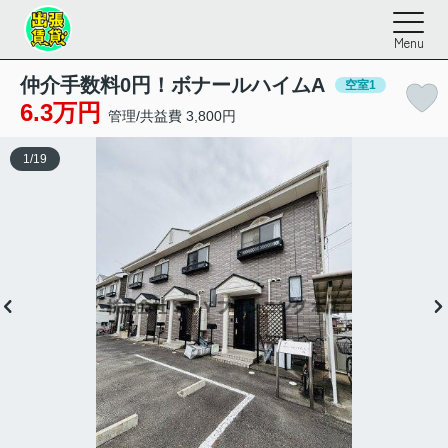
Menu
仲介手数料0円！ボナールハイムA
空室1
6.3万円
管理/共益費 3,800円
1
/
19