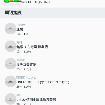
5階 / 13.61坪(45.00㎡)
周辺施設
その他
逸旬
1ｍ（1分）
寿司
無添 くら寿司 津島店
12ｍ（1分）
美容室
ミチコ美容院
25ｍ（1分）
喫茶店・カフェ
OVER COFFEE(オーバー コーヒー)
26ｍ（1分）
銀行
いちい信用金庫津島営業部
36ｍ（1分）