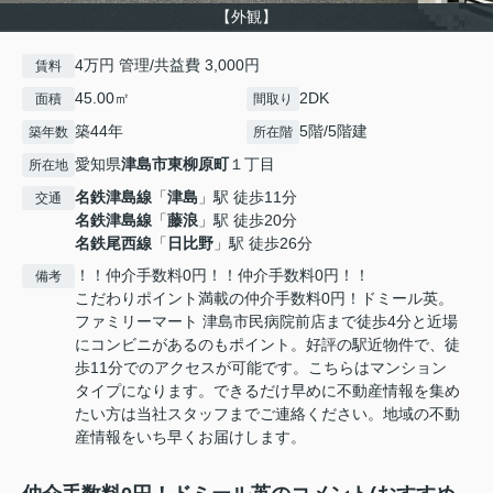
【外観】
4万円 管理/共益費 3,000円
賃料
45.00㎡
2DK
面積
間取り
築44年
5階/5階建
築年数
所在階
愛知県
津島市
東柳原町
１丁目
所在地
名鉄津島線
「
津島
」駅 徒歩11分
交通
名鉄津島線
「
藤浪
」駅 徒歩20分
名鉄尾西線
「
日比野
」駅 徒歩26分
！！仲介手数料0円！！仲介手数料0円！！
備考
こだわりポイント満載の仲介手数料0円！ドミール英。
ファミリーマート 津島市民病院前店まで徒歩4分と近場
にコンビニがあるのもポイント。好評の駅近物件で、徒
歩11分でのアクセスが可能です。こちらはマンション
タイプになります。できるだけ早めに不動産情報を集め
たい方は当社スタッフまでご連絡ください。地域の不動
産情報をいち早くお届けします。