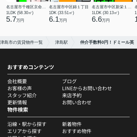
名古屋市千種区京命１丁目
名古屋市中区錦１丁目
名古屋市中区新栄１丁目
1LDK (58.30㎡)
1DK (33.51㎡)
1LDK (30.13㎡)
1
5.7
6.1
6.6
万円
万円
万円
津島市の賃貸物件一覧
津島駅
仲介手数料0円！ドミール英
おすすめコンテンツ
会社概要
ブログ
お客様の声
LINEからお問い合わせ
スタッフ紹介
来店予約
更新情報
お問い合わせ
物件検索
沿線・駅から探す
新着物件
エリアから探す
おすすめ物件