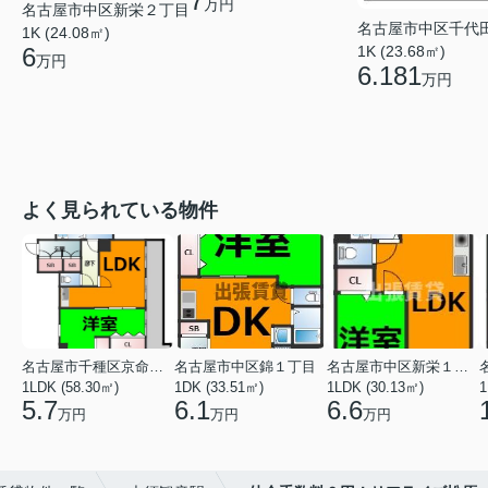
7
万円
名古屋市中区新栄２丁目
名古屋市中区千代
1K (24.08㎡)
6
1K (23.68㎡)
万円
6.181
万円
よく見られている物件
名古屋市千種区京命１丁目
名古屋市中区錦１丁目
名古屋市中区新栄１丁目
1LDK (58.30㎡)
1DK (33.51㎡)
1LDK (30.13㎡)
1
5.7
6.1
6.6
万円
万円
万円