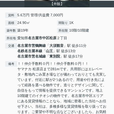
【外観】
5.6万円 管理/共益費 7,000円
賃料
24.90㎡
1K
面積
間取り
築19年
10階/10階建
築年数
所在階
愛知県
名古屋市中区
松原
２丁目
所在地
名古屋市営鶴舞線
「
大須観音
」駅 徒歩11分
交通
名鉄名古屋本線
「
山王
」駅 徒歩13分
名古屋市営名城線
「
東別院
」駅 徒歩17分
！！仲介手数料０円！！仲介手数料０円！！
備考
ヤマナカ 松原店まで281mです。共用部にはエレベー
タ・敷地内ごみ置き場などが備わっておりとても充実し
ています。付近に駅が2つあるので、用途や行き先によ
って経路を選べる物件です。造りとデザインに関して、
自信をもって情報を提供できるマンションです。地上
10階建てのイチオシの物件です。名古屋市中区エリア
にある賃貸情報のことなら、地域に密着した当社へお任
せ下さい。当社は、多種多様な賃貸情報を取り扱ってお
ります。ご要望や不明な点などございましたら、お気軽