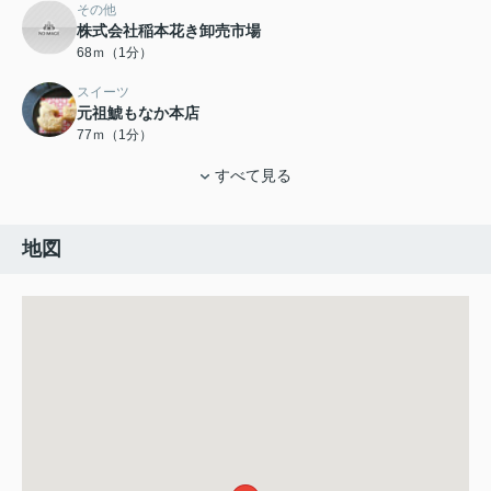
その他
株式会社稲本花き卸売市場
68ｍ（1分）
スイーツ
元祖鯱もなか本店
77ｍ（1分）
すべて見る
地図