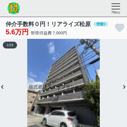
Menu
仲介手数料０円！リアライズ松原
空室1
5.6万円
管理/共益費 7,000円
1
/
19