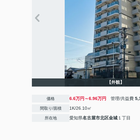
【外観】
6.6万円～6.96万円
管理/共益費
5
価格
1K/26.10㎡
間取り/面積
愛知県
名古屋市北区
金城
１丁目
所在地