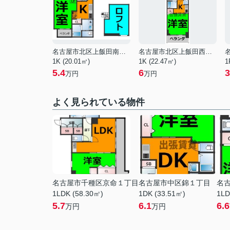
名古屋市北区上飯田南町５丁目
名古屋市北区上飯田西町１丁目
1K (20.01㎡)
1K (22.47㎡)
1
5.4
6
3
万円
万円
よく見られている物件
名古屋市千種区京命１丁目
名古屋市中区錦１丁目
名
1LDK (58.30㎡)
1DK (33.51㎡)
1LD
5.7
6.1
6.6
万円
万円