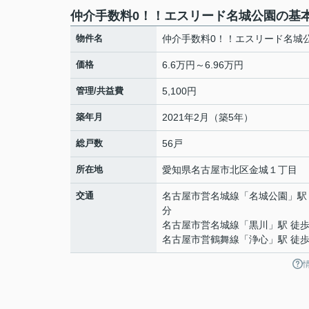
仲介手数料0！！エスリード名城公園の基
物件名
仲介手数料0！！エスリード名城
価格
6.6万円～6.96万円
管理/共益費
5,100円
築年月
2021年2月（築5年）
総戸数
56戸
所在地
愛知県
名古屋市北区
金城
１丁目
交通
名古屋市営名城線
「
名城公園
」駅
分
名古屋市営名城線
「
黒川
」駅 徒歩
名古屋市営鶴舞線
「
浄心
」駅 徒歩