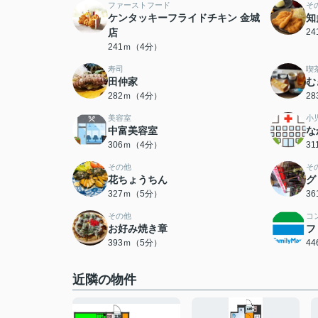
ファーストフード
そ
ケンタッキーフライドチキン 金城
知
店
2
241ｍ（4分）
寿司
喫
田仲家
む
282ｍ（4分）
2
美容室
小
中富美容室
な
306ｍ（4分）
3
その他
そ
花ちょうちん
グ
327ｍ（5分）
3
その他
コ
お好み焼き章
フ
393ｍ（5分）
4
近隣の物件