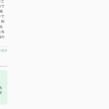
など
ので
経
件で
。利
る
は当
域の
。
の見方
に
も
安