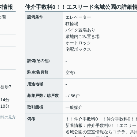
本情報
仲介手数料0！！エスリード名城公園の詳細
公園
設備条件
エレベーター
駐輪場
バイク置場あり
敷地内ごみ置き場
オートロック
宅配ボックス
設備(その他)
-
駐車場/月額
空有/-
用途地域
-
 徒歩7
募集戸数 / 総戸数
- / 56戸
14分
18分
取引態様
一般媒介
情報の見方
備考
！！仲介手数料0！！仲介手数料0！
新着情報：仲介手数料0！！エスリー
名城公園の空室情報ならコチラ。共