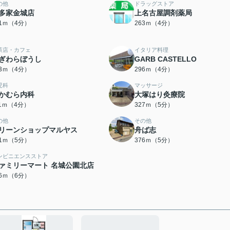
の他
ドラッグストア
多家金城店
上名古屋調剤薬局
41ｍ（4分）
263ｍ（4分）
茶店・カフェ
イタリア料理
ぎわらぼうし
GARB CASTELLO
83ｍ（4分）
296ｍ（4分）
児科
マッサージ
かむら内科
大塚はり灸療院
11ｍ（4分）
327ｍ（5分）
の他
その他
リーンショップマルヤス
舟ば志
61ｍ（5分）
376ｍ（5分）
ンビニエンスストア
ァミリーマート 名城公園北店
46ｍ（6分）