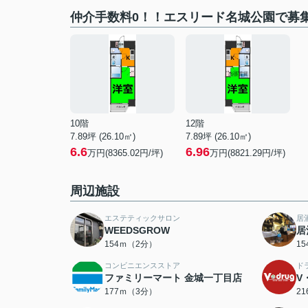
仲介手数料0！！エスリード名城公園で募
10階
12階
7.89坪 (26.10㎡)
7.89坪 (26.10㎡)
6.6
6.96
万円(8365.02円/坪)
万円(8821.29円/坪)
周辺施設
エステティックサロン
居
WEEDSGROW
居
154ｍ（2分）
1
コンビニエンスストア
ド
ファミリーマート 金城一丁目店
V
177ｍ（3分）
2