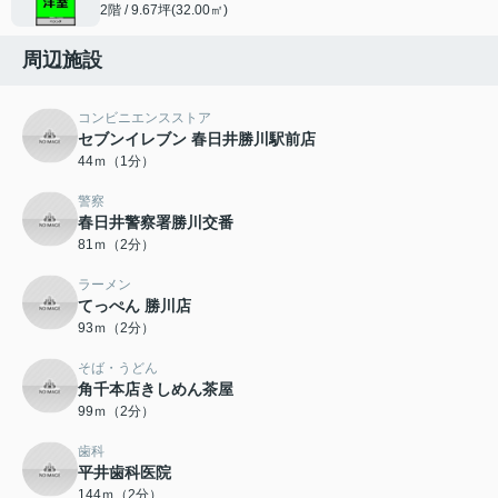
2階 / 9.67坪(32.00㎡)
周辺施設
コンビニエンスストア
セブンイレブン 春日井勝川駅前店
44ｍ（1分）
警察
春日井警察署勝川交番
81ｍ（2分）
ラーメン
てっぺん 勝川店
93ｍ（2分）
そば・うどん
角千本店きしめん茶屋
99ｍ（2分）
歯科
平井歯科医院
144ｍ（2分）