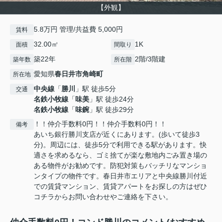
【外観】
5.8万円 管理/共益費 5,000円
賃料
32.00㎡
1K
面積
間取り
築22年
2階/3階建
築年数
所在階
愛知県
春日井市
角崎町
所在地
中央線
「
勝川
」駅 徒歩5分
交通
名鉄小牧線
「
味美
」駅 徒歩24分
名鉄小牧線
「
味鋺
」駅 徒歩29分
！！仲介手数料0円！！仲介手数料0円！！
備考
あいち銀行勝川支店が近くにあります。(歩いて徒歩3
分)。周辺には、徒歩5分で利用できる駅があります。快
適さを求めるなら、ゴミ捨てが楽な敷地内ごみ置き場の
ある物件がお勧めです。防犯対策もバッチリなマンショ
ンタイプの物件です。春日井市エリアと中央線勝川付近
での賃貸マンション、賃貸アパートをお探しの方はぜひ
コチラからお問い合わせやご連絡を下さい。