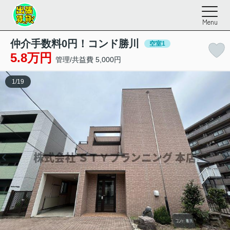
Menu
仲介手数料0円！コンド勝川
空室1
5.8万円
管理/共益費 5,000円
1
/
19