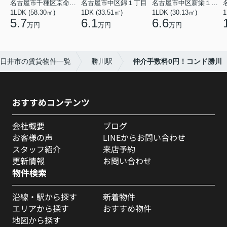
名古屋市千種区京命１丁目
名古屋市中区錦１丁目
名古屋市中区新栄１丁目
1LDK (58.30㎡)
1DK (33.51㎡)
1LDK (30.13㎡)
1
5.7
6.1
6.6
万円
万円
万円
日井市の賃貸物件一覧
勝川駅
仲介手数料0円！コンド勝川
おすすめコンテンツ
会社概要
ブログ
お客様の声
LINEからお問い合わせ
スタッフ紹介
来店予約
更新情報
お問い合わせ
物件検索
沿線・駅から探す
新着物件
エリアから探す
おすすめ物件
地図から探す