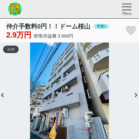
Menu
仲介手数料0円！！ドーム桜山
空室1
2.9万円
管理/共益費 3,000円
1
/
19