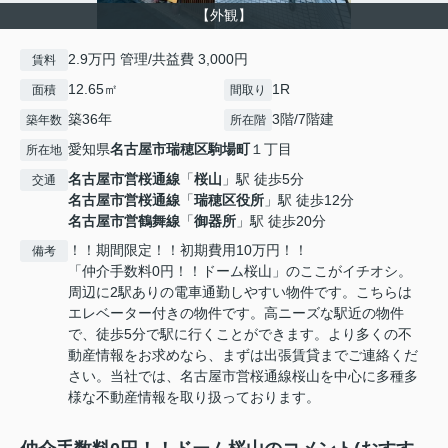
【外観】
2.9万円 管理/共益費 3,000円
賃料
12.65㎡
1R
面積
間取り
築36年
3階/7階建
築年数
所在階
愛知県
名古屋市瑞穂区
駒場町
１丁目
所在地
名古屋市営桜通線
「
桜山
」駅 徒歩5分
交通
名古屋市営桜通線
「
瑞穂区役所
」駅 徒歩12分
名古屋市営鶴舞線
「
御器所
」駅 徒歩20分
！！期間限定！！初期費用10万円！！
備考
「仲介手数料0円！！ドーム桜山」のここがイチオシ。
周辺に2駅ありの電車通勤しやすい物件です。こちらは
エレベーター付きの物件です。高ニーズな駅近の物件
で、徒歩5分で駅に行くことができます。より多くの不
動産情報をお求めなら、まずは出張賃貸までご連絡くだ
さい。当社では、名古屋市営桜通線桜山を中心に多種多
様な不動産情報を取り扱っております。