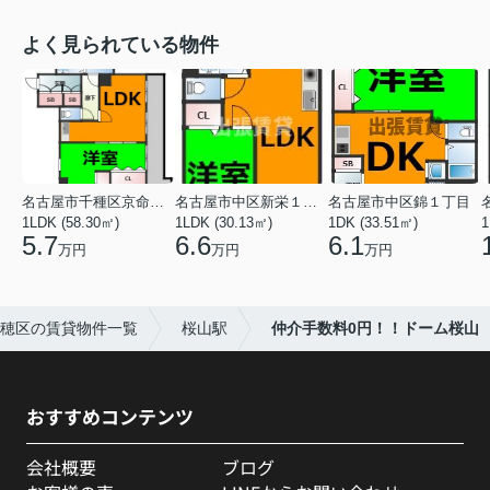
よく見られている物件
名古屋市千種区京命１丁目
名古屋市中区新栄１丁目
名古屋市中区錦１丁目
1LDK (58.30㎡)
1LDK (30.13㎡)
1DK (33.51㎡)
1
5.7
6.6
6.1
万円
万円
万円
穂区の賃貸物件一覧
桜山駅
仲介手数料0円！！ドーム桜山
おすすめコンテンツ
会社概要
ブログ