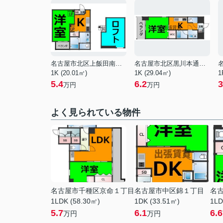
名古屋市北区上飯田南町５丁目
名古屋市北区黒川本通５丁目
1K (20.01㎡)
1K (29.04㎡)
1
5.4
6.2
3
万円
万円
よく見られている物件
名古屋市千種区京命１丁目
名古屋市中区錦１丁目
名
1LDK (58.30㎡)
1DK (33.51㎡)
1LD
5.7
6.1
6.6
万円
万円