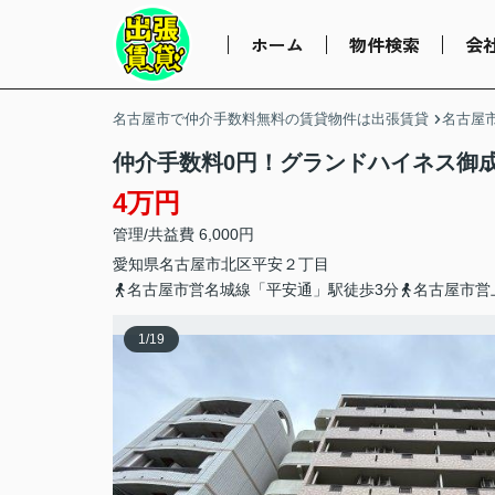
ホーム
物件検索
会
名古屋市で仲介手数料無料の賃貸物件は出張賃貸
名古屋
仲介手数料0円！グランドハイネス御
4万円
管理/共益費 6,000円
愛知県
名古屋市北区
平安
２丁目
名古屋市営名城線「平安通」駅徒歩3分
名古屋市営
1
/
19