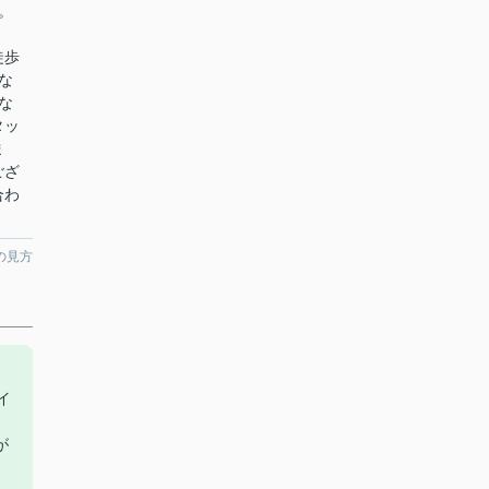
。
徒歩
な
な
タッ
ま
ござ
合わ
の見方
イ
り
が