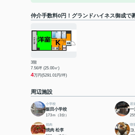
仲介手数料0円！グランドハイネス御成で
3階
7.56坪 (25.00㎡)
4
万円(5291.01円/坪)
周辺施設
小学校
居
飯田小学校
一
173ｍ（3分）
2
焼肉
喫
焼肉 松李
コ