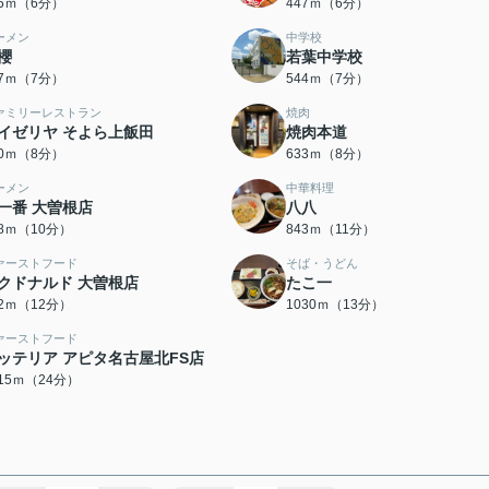
05ｍ（6分）
447ｍ（6分）
ーメン
中学校
櫻
若葉中学校
87ｍ（7分）
544ｍ（7分）
ァミリーレストラン
焼肉
イゼリヤ そよら上飯田
焼肉本道
10ｍ（8分）
633ｍ（8分）
ーメン
中華料理
一番 大曽根店
八八
98ｍ（10分）
843ｍ（11分）
ァーストフード
そば・うどん
クドナルド 大曽根店
たこ一
32ｍ（12分）
1030ｍ（13分）
ァーストフード
ッテリア アピタ名古屋北FS店
915ｍ（24分）