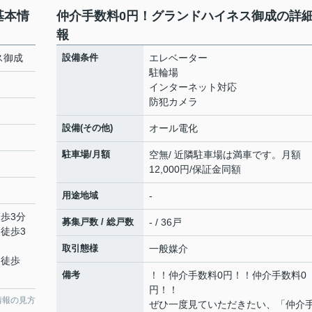
基本情
仲介手数料0円！グランドハイネス御成の詳
報
ス御成
設備条件
エレベーター
駐輪場
インターネット対応
防犯カメラ
設備(その他)
オール電化
駐車場/月額
空無/ 近隣駐車場は満車です。月額
12,000円/保証金同額
用途地域
-
徒歩3分
募集戸数 / 総戸数
- / 36戸
 徒歩3
取引態様
一般媒介
 徒歩
備考
！！仲介手数料0円！！仲介手数料0
円！！
情報の見方
ぜひ一度見ていただきたい、「仲介