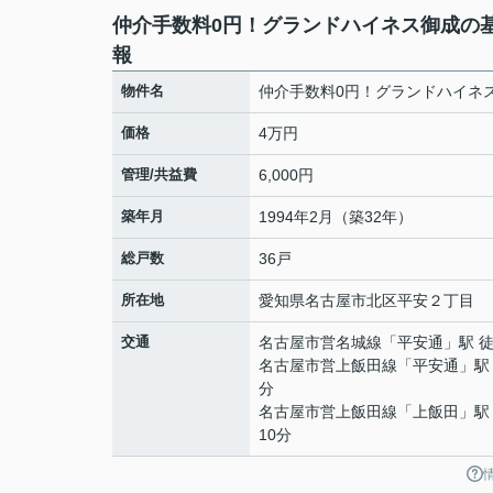
仲介手数料0円！グランドハイネス御成の
報
物件名
仲介手数料0円！グランドハイネ
価格
4万円
管理/共益費
6,000円
築年月
1994年2月（築32年）
総戸数
36戸
所在地
愛知県
名古屋市北区
平安
２丁目
交通
名古屋市営名城線
「
平安通
」駅 
名古屋市営上飯田線
「
平安通
」駅
分
名古屋市営上飯田線
「
上飯田
」駅
10分