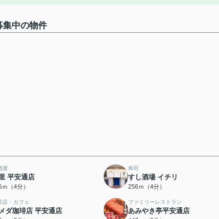
募集中の物件
酒屋
寿司
里 平安通店
すし酒場 イチリ
55ｍ（4分）
256ｍ（4分）
茶店・カフェ
ファミリーレストラン
メダ珈琲店 平安通店
あみやき亭平安通店