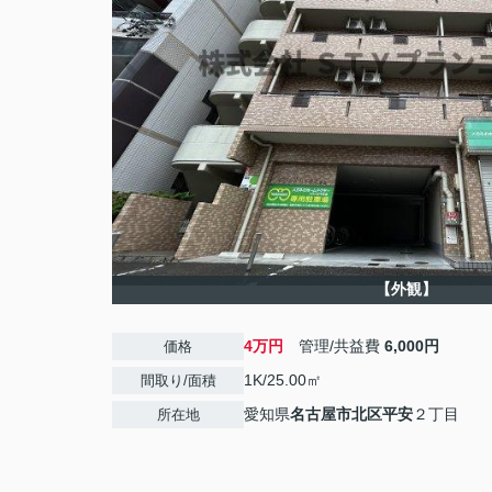
【外観】
4万円
管理/共益費
6,000円
価格
1K/25.00㎡
間取り/面積
愛知県
名古屋市北区
平安
２丁目
所在地