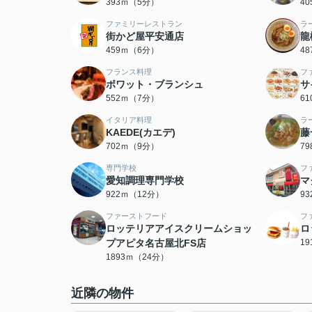
393ｍ（5分）
4
ファミリーレストラン
ラ
街かど屋平安通店
龍
459ｍ（6分）
4
フランス料理
フ
ボワット・ブランシュ
サ
552ｍ（7分）
6
イタリア料理
ラ
KAEDE(カエデ)
藤
702ｍ（9分）
7
専門学校
フ
愛知調理専門学校
マ
922ｍ（12分）
9
ファーストフード
フ
ロッテリアアイスクリームショッ
ロ
プアピタ名古屋北FS店
1
1893ｍ（24分）
近隣の物件