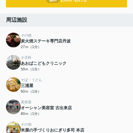
周辺施設
その他
炭火焼ステーキ専門店丹波
27ｍ（1分）
小児科
あおばこどもクリニック
59ｍ（1分）
そば・うどん
三浦屋
60ｍ（1分）
美容室
オーシャン美容室 古出来店
80ｍ（1分）
その他
米屋の手づくりおにぎり多司 本店