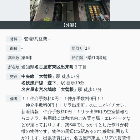
【外観】
- 管理/共益費 -
賃料
-
1K
面積
間取り
築6年
7階/10階建
築年数
所在階
愛知県
名古屋市東区
出来町
３丁目
所在地
中央線
「
大曽根
」駅 徒歩17分
交通
名鉄瀬戸線
「
森下
」駅 徒歩19分
名古屋市営名城線
「
大曽根
」駅 徒歩17分
！！仲介手数料0円！！仲介手数料0円！！
備考
「仲介手数料0円！！リラ出来町」のここがイチオシ。
新着情報：仲介手数料0円！！リラ出来町の空室情報な
らコチラ。共用部には敷地内ごみ置き場・エレベータな
どが揃っております。築6年でしっかりとした作りが特
徴の物件です。物件の周辺に2駅あるので移動範囲も広
がります。出張賃貸には、名古屋市東区エリアの賃貸情