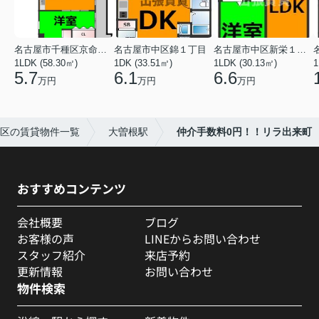
名古屋市千種区京命１丁目
名古屋市中区錦１丁目
名古屋市中区新栄１丁目
1LDK (58.30㎡)
1DK (33.51㎡)
1LDK (30.13㎡)
1
5.7
6.1
6.6
万円
万円
万円
区の賃貸物件一覧
大曽根駅
仲介手数料0円！！リラ出来町
おすすめコンテンツ
会社概要
ブログ
お客様の声
LINEからお問い合わせ
スタッフ紹介
来店予約
更新情報
お問い合わせ
物件検索