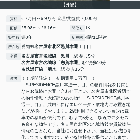
【外観】
6.7万円～6.9万円 管理/共益費 7,000円
賃料
25.98㎡～26.16㎡
1K
面積
間取り
築3年
4階/11階建
築年数
所在階
愛知県
名古屋市北区
黒川本通
１丁目
所在地
名古屋市営名城線
「
黒川
」駅 徒歩5分
交通
名古屋市営名城線
「
志賀本通
」駅 徒歩10分
名鉄瀬戸線
「
清水
」駅 徒歩15分
！！期間限定！！初期費用５万円！！
備考
「S-RESIDENCE黒川本通一丁目」の物件情報をお探し
ならお気軽にお問い合わせ下さい。名古屋市北区近辺で
の物件情報：大好評のあの物件「S-RESIDENCE黒川本
通一丁目」。共用部にはエレベータ・敷地内ごみ置き場
などが揃っております。2駅利用できるマンションは電
車での移動が便利です。駅まで5分と、駅近でアクセス
も良好な物件です。名古屋市北区の地域情報や賃貸物件
情報のことなら、当社にお任せ下さい。当社は地域に特
化しておりますので、確かな情報をご提供いたします。