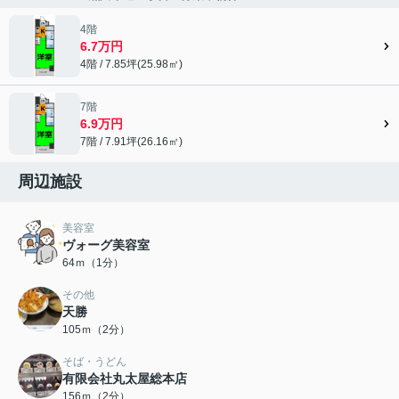
4階
6.7万円
4階 / 7.85坪(25.98㎡)
7階
6.9万円
7階 / 7.91坪(26.16㎡)
周辺施設
美容室
ヴォーグ美容室
64ｍ（1分）
その他
天勝
105ｍ（2分）
そば・うどん
有限会社丸太屋総本店
156ｍ（2分）