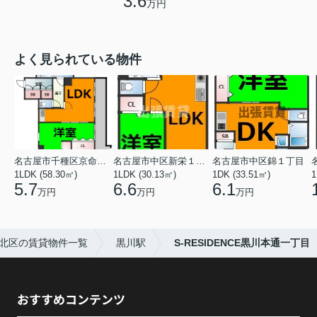
3.6
万円
よく見られている物件
名古屋市千種区京命１丁目
名古屋市中区新栄１丁目
名古屋市中区錦１丁目
1LDK (58.30㎡)
1LDK (30.13㎡)
1DK (33.51㎡)
1
5.7
6.6
6.1
万円
万円
万円
北区の賃貸物件一覧
黒川駅
S-RESIDENCE黒川本通一丁目
おすすめコンテンツ