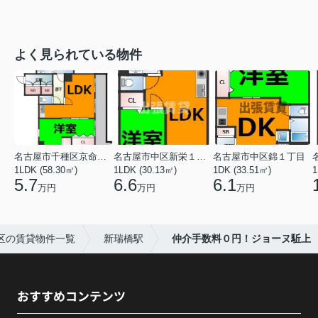
よく見られている物件
名古屋市千種区京命１丁目
名古屋市中区新栄１丁目
名古屋市中区錦１丁目
1LDK (58.30㎡)
1LDK (30.13㎡)
1DK (33.51㎡)
1
5.7
6.6
6.1
万円
万円
万円
区の賃貸物件一覧
新瑞橋駅
仲介手数料０円！ジョーヌ駈上
おすすめコンテンツ