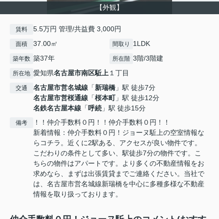
【外観】
5.5万円 管理/共益費 3,000円
賃料
37.00㎡
1LDK
面積
間取り
築37年
3階/3階建
築年数
所在階
愛知県
名古屋市南区
駈上
１丁目
所在地
名古屋市営名城線
「
新瑞橋
」駅 徒歩7分
交通
名古屋市営桜通線
「
桜本町
」駅 徒歩12分
名鉄名古屋本線
「
呼続
」駅 徒歩15分
！！仲介手数料０円！！仲介手数料０円！！
備考
新着情報：仲介手数料０円！ジョーヌ駈上の空室情報な
らコチラ。近くに2駅ある、アクセスが良い物件です。
こだわりの条件として多い、駅徒歩7分の物件です。こ
ちらの物件はアパートです。より多くの不動産情報をお
求めなら、まずは出張賃貸までご連絡ください。当社で
は、名古屋市営名城線新瑞橋を中心に多種多様な不動産
情報を取り扱っております。