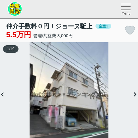
Menu
仲介手数料０円！ジョーヌ駈上
空室1
5.5万円
管理/共益費 3,000円
1
/
19