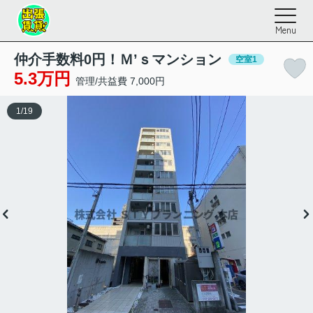
Menu
仲介手数料0円！Ｍ’ｓマンション
空室1
5.3万円
管理/共益費 7,000円
1
/
19