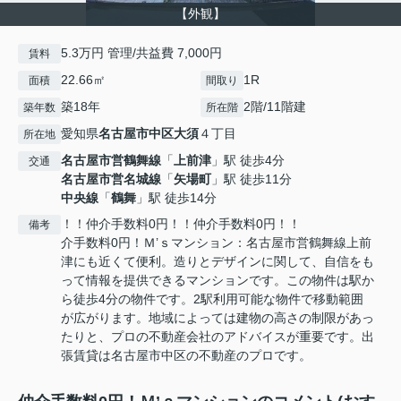
【外観】
5.3万円 管理/共益費 7,000円
賃料
22.66㎡
1R
面積
間取り
築18年
2階/11階建
築年数
所在階
愛知県
名古屋市中区
大須
４丁目
所在地
名古屋市営鶴舞線
「
上前津
」駅 徒歩4分
交通
名古屋市営名城線
「
矢場町
」駅 徒歩11分
中央線
「
鶴舞
」駅 徒歩14分
！！仲介手数料0円！！仲介手数料0円！！
備考
介手数料0円！Ｍ’ｓマンション：名古屋市営鶴舞線上前
津にも近くて便利。造りとデザインに関して、自信をも
って情報を提供できるマンションです。この物件は駅か
ら徒歩4分の物件です。2駅利用可能な物件で移動範囲
が広がります。地域によっては建物の高さの制限があっ
たりと、プロの不動産会社のアドバイスが重要です。出
張賃貸は名古屋市中区の不動産のプロです。