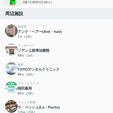
2階 / 6.85坪(22.66㎡)
周辺施設
美容室
アンク・ヘアー(Ank・hair)
1ｍ（1分）
マッサージ
ソアン上前津治療院
48ｍ（1分）
歯科
TOYOデンタルクリニック
88ｍ（2分）
ドラッグストア
稲田薬局
88ｍ（2分）
フランス料理
ラ・ペッシュ(La・Peche)
115ｍ（2分）