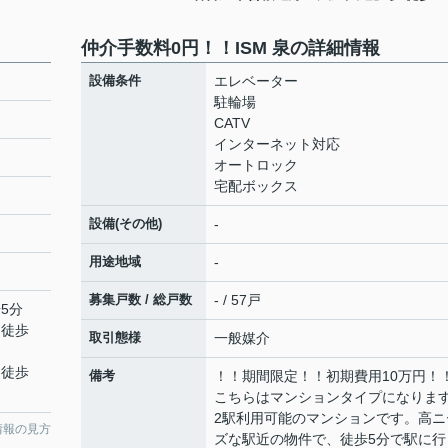
仲介手数料0円！！ISM 泉の詳細情報
設備条件
エレベーター
駐輪場
CATV
インターネット対応
オートロック
宅配ボックス
設備(その他)
-
用途地域
-
募集戸数 / 総戸数
- / 57戸
5分
 徒歩
取引態様
一般媒介
 徒歩
備考
！！期間限定！！初期費用10万円！
こちらはマンションタイプになりま
2駅利用可能のマンションです。高ニ
情報の見方
ズな駅近の物件で、徒歩5分で駅に行