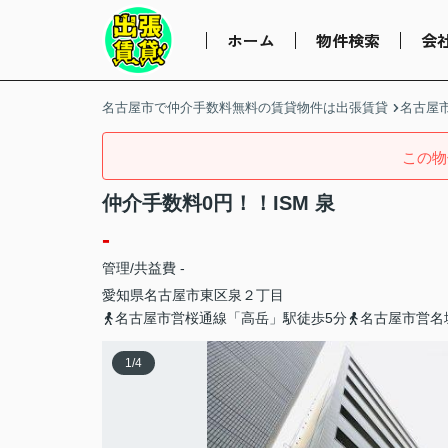
ホーム
物件検索
会
名古屋市で仲介手数料無料の賃貸物件は出張賃貸
名古屋
この物
仲介手数料0円！！ISM 泉
-
管理/共益費 -
愛知県
名古屋市東区
泉
２丁目
名古屋市営桜通線「高岳」駅徒歩5分
名古屋市営名
1
/
4