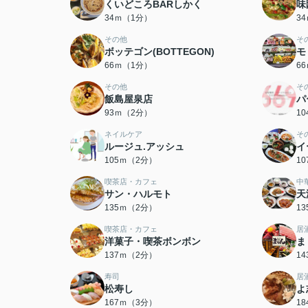
くいどころBARしかく
味
34ｍ（1分）
3
その他
そ
ボッテゴン(BOTTEGON)
モ
66ｍ（1分）
6
その他
そ
飯島屋泉店
パ
93ｍ（2分）
1
ネイルケア
そ
ルージュ.アッシュ
イ
105ｍ（2分）
1
喫茶店・カフェ
中
サン・ハルモト
天
135ｍ（2分）
1
喫茶店・カフェ
居
洋菓子・喫茶ボンボン
ま
137ｍ（2分）
1
寿司
居
松寿し
よ
167ｍ（3分）
1