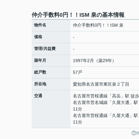
仲介手数料0円！！ISM 泉の基本情報
物件名
仲介手数料0円！！ISM 泉
価格
-
管理/共益費
-
築年月
1997年2月（築29年）
総戸数
57戸
所在地
愛知県
名古屋市東区
泉
２丁目
交通
名古屋市営桜通線
「
高岳
」駅 徒歩
名古屋市営名城線
「
久屋大通
」駅
11分
名古屋市営桜通線
「
久屋大通
」駅
11分