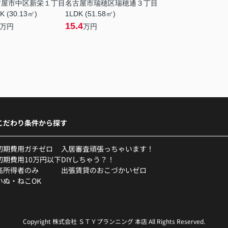
古屋市中区新栄１丁目
名古屋市瑞穂区瑞穂通３丁目
K (30.13㎡)
1LDK (51.58㎡)
15.4
万円
万円
こだわり条件から探す
初期費用ガチゼロ
入居審査頑張っちゃいます！
初期費用10万円以下
DIYしちゃう？！
高所得者のみ
出張賃貸のおこづかいゼロ
いぬ・ねこOK
Copyright 株式会社 ＳＴＹプランニング 本店 All Rights Reserved.