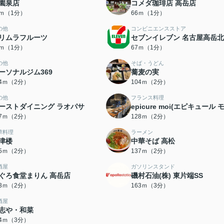
園泉店
コメダ珈琲店 高岳店
4ｍ（1分）
66ｍ（1分）
の他
コンビニエンスストア
リムラフルーツ
セブンイレブン 名古屋高岳
6ｍ（1分）
67ｍ（1分）
の他
そば・うどん
ーソナルジム369
蕎麦の実
04ｍ（2分）
104ｍ（2分）
の他
フランス料理
ーストダイニング ラオパサ
epicure moi(エピキュール 
07ｍ（2分）
128ｍ（2分）
華料理
ラーメン
津楼
中華そば 高松
35ｍ（2分）
137ｍ（2分）
酒屋
ガソリンスタンド
ぐろ食堂まりん 高岳店
磯村石油(株) 東片端SS
43ｍ（2分）
163ｍ（3分）
酒屋
志や・和菜
84ｍ（3分）