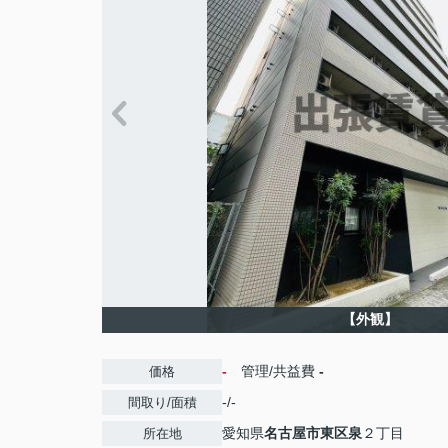
【外観】
-
管理/共益費
-
価格
-/-
間取り/面積
愛知県
名古屋市東区
泉
２丁目
所在地