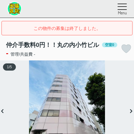
Menu
この物件の募集は終了しました。
仲介手数料0円！！丸の内小竹ビル
空室0
-
管理/共益費 -
1
/
5