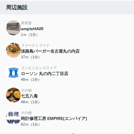
周辺施設
美容室
ampleHAIR
1ｍ（1分）
ファーストフード
淡路島バーガー名古屋丸の内店
37ｍ（1分）
コンビニエンスストア
ローソン 丸の内二丁目店
48ｍ（1分）
その他
七五八庵
48ｍ（1分）
その他
時計修理工房 EMPIRE(エンパイア)
62ｍ（1分）