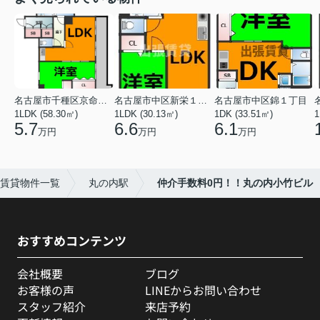
名古屋市千種区京命１丁目
名古屋市中区新栄１丁目
名古屋市中区錦１丁目
1LDK (58.30㎡)
1LDK (30.13㎡)
1DK (33.51㎡)
1
5.7
6.6
6.1
万円
万円
万円
賃貸物件一覧
丸の内駅
仲介手数料0円！！丸の内小竹ビル
おすすめコンテンツ
会社概要
ブログ
お客様の声
LINEからお問い合わせ
スタッフ紹介
来店予約