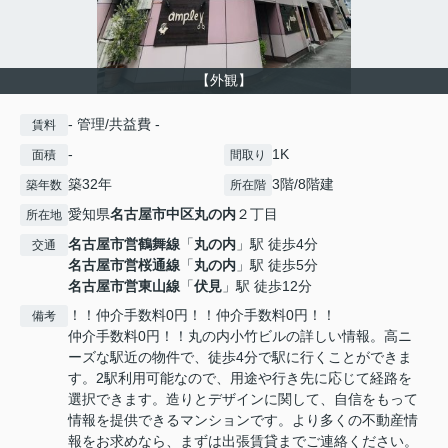
【外観】
- 管理/共益費 -
賃料
-
1K
面積
間取り
築32年
3階/8階建
築年数
所在階
愛知県
名古屋市中区
丸の内
２丁目
所在地
名古屋市営鶴舞線
「
丸の内
」駅 徒歩4分
交通
名古屋市営桜通線
「
丸の内
」駅 徒歩5分
名古屋市営東山線
「
伏見
」駅 徒歩12分
！！仲介手数料0円！！仲介手数料0円！！
備考
仲介手数料0円！！丸の内小竹ビルの詳しい情報。高ニ
ーズな駅近の物件で、徒歩4分で駅に行くことができま
す。2駅利用可能なので、用途や行き先に応じて経路を
選択できます。造りとデザインに関して、自信をもって
情報を提供できるマンションです。より多くの不動産情
報をお求めなら、まずは出張賃貸までご連絡ください。