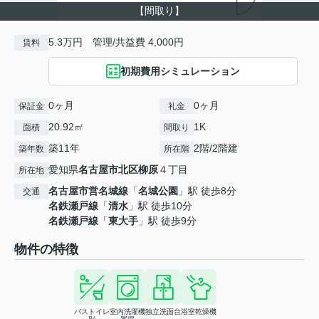
【間取り】
5.3万円 管理/共益費 4,000円
賃料
初期費用シミュレーション
0ヶ月
0ヶ月
保証金
礼金
20.92㎡
1K
面積
間取り
築11年
2階/2階建
築年数
所在階
愛知県
名古屋市北区
柳原
４丁目
所在地
名古屋市営名城線
「
名城公園
」駅 徒歩8分
交通
名鉄瀬戸線
「
清水
」駅 徒歩10分
名鉄瀬戸線
「
東大手
」駅 徒歩9分
物件の特徴
バストイレ
室内洗濯機
独立洗面台
浴室乾燥機