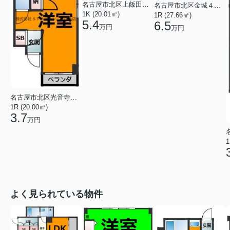
名古屋市北区上飯田南町５丁目
名古屋市北区金城４丁目
1K (20.01㎡)
1R (27.66㎡)
5.4
6.5
万円
万円
名古屋市北区光音寺町１丁目
1R (20.00㎡)
3.7
万円
1
よく見られている物件