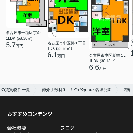
名古屋市千種区京命１丁目
1LDK (58.30㎡)
名古屋市中区錦１丁目
5.7
万円
1
1DK (33.51㎡)
6.1
名古屋市中区新栄１丁目
万円
1LDK (30.13㎡)
6.6
万円
区の賃貸物件一覧
仲介手数料0！！Y’s Square 名城公園
2階
おすすめコンテンツ
会社概要
ブログ