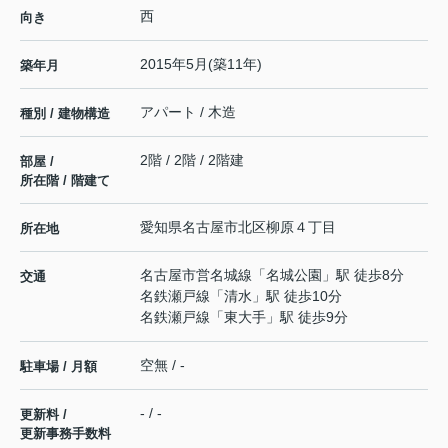
西
向き
2015年5月(築11年)
築年月
アパート / 木造
種別 / 建物構造
2階 / 2階 / 2階建
部屋 /
所在階 / 階建て
愛知県
名古屋市北区
柳原
４丁目
所在地
名古屋市営名城線
「
名城公園
」駅 徒歩8分
交通
名鉄瀬戸線
「
清水
」駅 徒歩10分
名鉄瀬戸線
「
東大手
」駅 徒歩9分
空無 / -
駐車場 / 月額
- / -
更新料 /
更新事務手数料