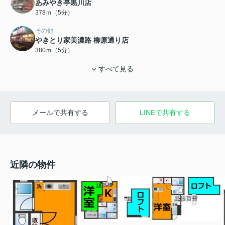
あみやき亭黒川店
378ｍ（5分）
その他
やきとり家美濃路 柳原通り店
380ｍ（5分）
すべて見る
メールで共有する
LINEで共有する
近隣の物件