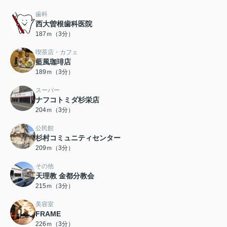
歯科
西大曽根歯科医院
187ｍ（3分）
喫茶店・カフェ
藍風珈琲店
189ｍ（3分）
スーパー
ナフコトミダ杉栄店
204ｍ（3分）
公民館
杉村コミュニティセンター
209ｍ（3分）
その他
天理教 金都分教会
215ｍ（3分）
美容室
FRAME
226ｍ（3分）