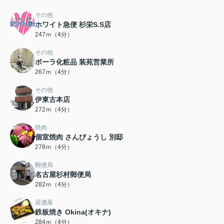
その他
ホワイト急便 杉栄S.S店
247ｍ（4分）
その他
ポーラ化粧品 装苑営業所
267ｍ（4分）
その他
伊東古本店
272ｍ（4分）
焼肉
個室焼肉 さんびょうし 別邸
278ｍ（4分）
郵便局
名古屋杉村郵便局
282ｍ（4分）
居酒屋
鉄板焼き Okina(オキナ)
284ｍ（4分）