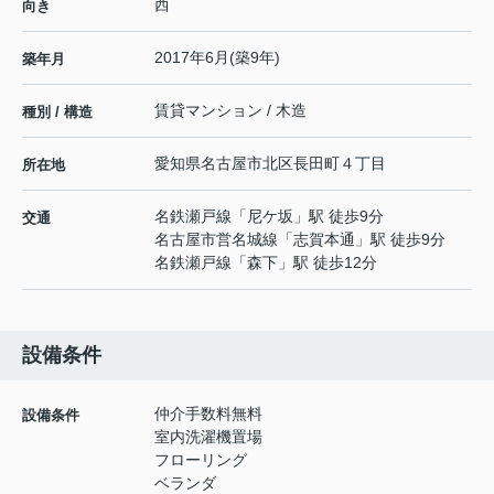
西
向き
2017年6月(築9年)
築年月
賃貸マンション / 木造
種別 / 構造
愛知県
名古屋市北区
長田町
４丁目
所在地
名鉄瀬戸線
「
尼ケ坂
」駅 徒歩9分
交通
名古屋市営名城線
「
志賀本通
」駅 徒歩9分
名鉄瀬戸線
「
森下
」駅 徒歩12分
設備条件
仲介手数料無料
設備条件
室内洗濯機置場
フローリング
ベランダ