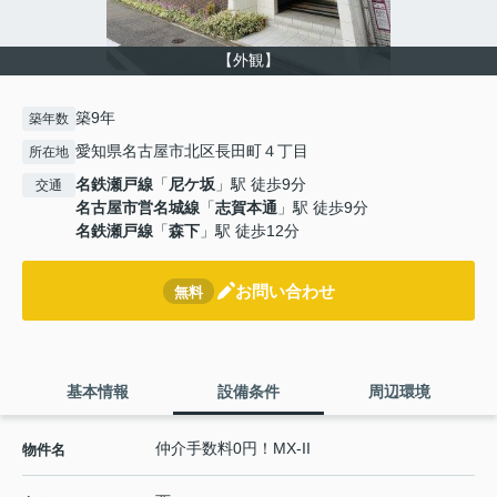
【外観】
築9年
築年数
愛知県名古屋市北区長田町４丁目
所在地
名鉄瀬戸線
「
尼ケ坂
」駅 徒歩9分
交通
名古屋市営名城線
「
志賀本通
」駅 徒歩9分
名鉄瀬戸線
「
森下
」駅 徒歩12分
お問い合わせ
無料
基本情報
設備条件
周辺環境
仲介手数料0円！MX-II
物件名