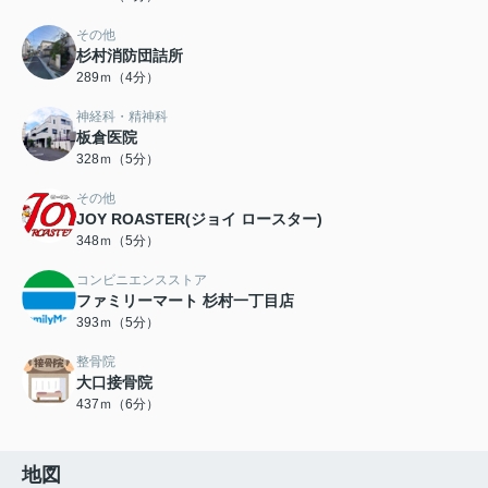
その他
杉村消防団詰所
289ｍ（4分）
神経科・精神科
板倉医院
328ｍ（5分）
その他
JOY ROASTER(ジョイ ロースター)
348ｍ（5分）
コンビニエンスストア
ファミリーマート 杉村一丁目店
393ｍ（5分）
整骨院
大口接骨院
437ｍ（6分）
地図