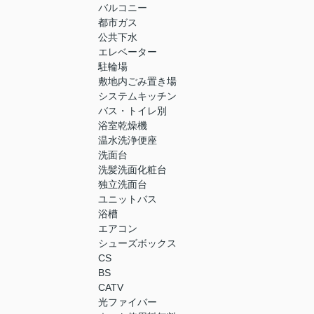
バルコニー
都市ガス
公共下水
エレベーター
駐輪場
敷地内ごみ置き場
システムキッチン
バス・トイレ別
浴室乾燥機
温水洗浄便座
洗面台
洗髪洗面化粧台
独立洗面台
ユニットバス
浴槽
エアコン
シューズボックス
CS
BS
CATV
光ファイバー