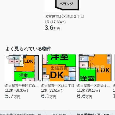
名古屋市北区清水２丁目
1R (17.63㎡)
3.6
万円
よく見られている物件
名古屋市千種区京命１丁目
名古屋市中区錦１丁目
名古屋市中区新栄１丁目
1LDK (58.30㎡)
1DK (33.51㎡)
1LDK (30.13㎡)
1
5.7
6.1
6.6
万円
万円
万円