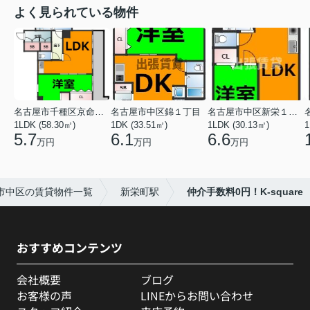
よく見られている物件
名古屋市千種区京命１丁目
名古屋市中区錦１丁目
名古屋市中区新栄１丁目
1LDK (58.30㎡)
1DK (33.51㎡)
1LDK (30.13㎡)
1
5.7
6.1
6.6
万円
万円
万円
市中区の賃貸物件一覧
新栄町駅
仲介手数料0円！K-square
おすすめコンテンツ
会社概要
ブログ
お客様の声
LINEからお問い合わせ