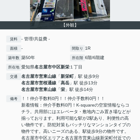
【外観】
- 管理/共益費 -
賃料
-
1R
面積
間取り
築50年
6階/6階建
築年数
所在階
愛知県
名古屋市中区
新栄
１丁目
所在地
名古屋市営東山線
「
新栄町
」駅 徒歩9分
交通
名古屋市営桜通線
「
高岳
」駅 徒歩13分
名古屋市営東山線
「
栄
」駅 徒歩14分
！！仲介手数料0円！！仲介手数料0円！！
備考
新着情報：仲介手数料0円！K-squareの空室情報ならコ
チラ。共用部にはエレベータ・敷地内ごみ置き場などが
揃っております。利用可能な駅が2駅あり、利便性の高
い物件です。防犯対策もバッチリなマンションタイプの
物件です。高いニーズのある、駅徒歩9分の物件です。
名古屋市中区エリアと名古屋市営東山線新栄町付近での