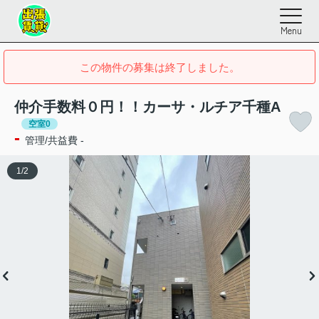
Menu
この物件の募集は終了しました。
仲介手数料０円！！カーサ・ルチア千種A
空室0
-
管理/共益費 -
1
/
2