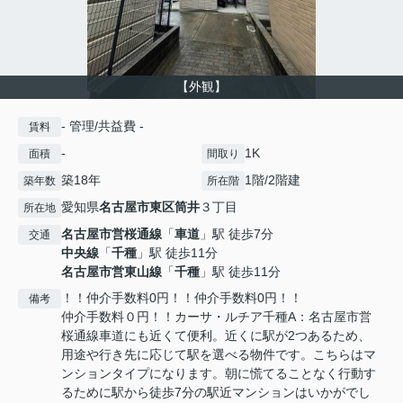
【外観】
- 管理/共益費 -
賃料
-
1K
面積
間取り
築18年
1階/2階建
築年数
所在階
愛知県
名古屋市東区
筒井
３丁目
所在地
名古屋市営桜通線
「
車道
」駅 徒歩7分
交通
中央線
「
千種
」駅 徒歩11分
名古屋市営東山線
「
千種
」駅 徒歩11分
！！仲介手数料0円！！仲介手数料0円！！
備考
仲介手数料０円！！カーサ・ルチア千種A：名古屋市営
桜通線車道にも近くて便利。近くに駅が2つあるため、
用途や行き先に応じて駅を選べる物件です。こちらはマ
ンションタイプになります。朝に慌てることなく行動す
るために駅から徒歩7分の駅近マンションはいかがでし