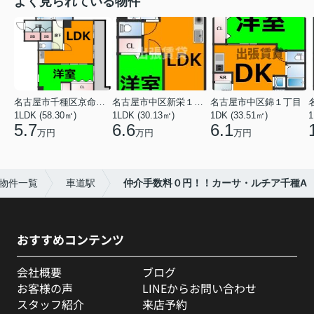
よく見られている物件
名古屋市千種区京命１丁目
名古屋市中区新栄１丁目
名古屋市中区錦１丁目
1LDK (58.30㎡)
1LDK (30.13㎡)
1DK (33.51㎡)
1
5.7
6.6
6.1
万円
万円
万円
物件一覧
車道駅
仲介手数料０円！！カーサ・ルチア千種A
おすすめコンテンツ
会社概要
ブログ
お客様の声
LINEからお問い合わせ
スタッフ紹介
来店予約