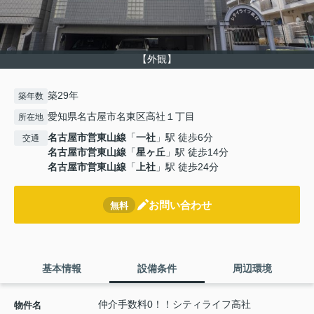
【外観】
築29年
築年数
愛知県名古屋市名東区高社１丁目
所在地
名古屋市営東山線
「
一社
」駅 徒歩6分
交通
名古屋市営東山線
「
星ヶ丘
」駅 徒歩14分
名古屋市営東山線
「
上社
」駅 徒歩24分
お問い合わせ
無料
基本情報
設備条件
周辺環境
仲介手数料0！！シティライフ高社
物件名