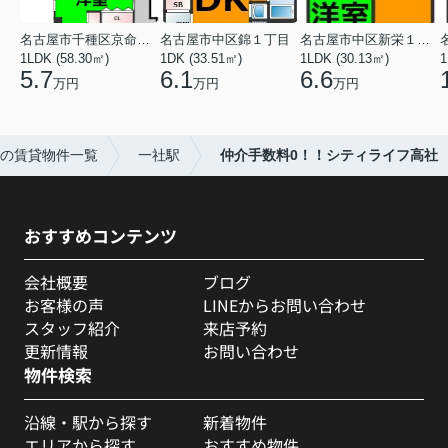
名古屋市千種区京命１丁目
名古屋市中区錦１丁目
名古屋市中区新栄１丁目
1LDK (58.30㎡)
1DK (33.51㎡)
1LDK (30.13㎡)
1
5.7
6.1
6.6
万円
万円
万円
の賃貸物件一覧
一社駅
仲介手数料0！！シティライフ高社
おすすめコンテンツ
会社概要
ブログ
お客様の声
LINEからお問い合わせ
スタッフ紹介
来店予約
更新情報
お問い合わせ
物件検索
沿線・駅から探す
新着物件
エリアから探す
おすすめ物件