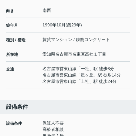
南西
向き
1996年10月(築29年)
築年月
賃貸マンション / 鉄筋コンクリート
種別 / 構造
愛知県
名古屋市名東区
高社
１丁目
所在地
名古屋市営東山線
「
一社
」駅 徒歩6分
交通
名古屋市営東山線
「
星ヶ丘
」駅 徒歩14分
名古屋市営東山線
「
上社
」駅 徒歩24分
設備条件
保証人不要
設備条件
高齢者相談
単身者入居