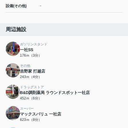
-
設備(その他)
周辺施設
ガソリンスタンド
一社SS
176ｍ（3分）
その他
吉野家 打越店
243ｍ（4分）
ドラッグストア
B&D調剤薬局 ラウンドスポット一社店
452ｍ（6分）
スーパー
マックスバリュ 一社店
623ｍ（8分）