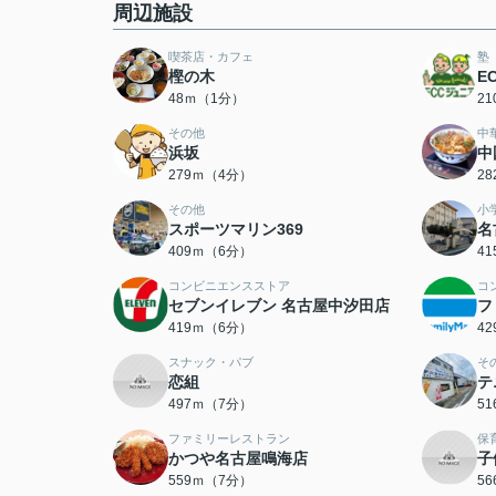
周辺施設
喫茶店・カフェ
塾
樫の木
E
48ｍ（1分）
2
その他
中
浜坂
中
279ｍ（4分）
2
その他
小
スポーツマリン369
名
409ｍ（6分）
4
コンビニエンスストア
コ
セブンイレブン 名古屋中汐田店
フ
419ｍ（6分）
4
スナック・パブ
そ
恋組
テ
497ｍ（7分）
5
ファミリーレストラン
保
かつや名古屋鳴海店
子
559ｍ（7分）
5