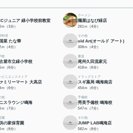
ラーメン
CCジュニア 緑小学校前教室
麺屋はなび緑店
10ｍ（3分）
261ｍ（4分）
華料理
その他
国菜 たな華
old Art(オールド アート)
82ｍ（4分）
308ｍ（4分）
学校
書道
古屋市立緑小学校
尾州久田流家元
15ｍ（6分）
418ｍ（6分）
ンビニエンスストア
ドラッグストア
ァミリーマート 大高店
スギ薬局 鳴海南店
29ｍ（6分）
454ｍ（6分）
の他
予備校
ニスラウンジ鳴海
秀英予備校 鳴海校
16ｍ（7分）
547ｍ（7分）
育園
その他
供の家保育園
JUMP LAB鳴海店
66ｍ（8分）
582ｍ（8分）