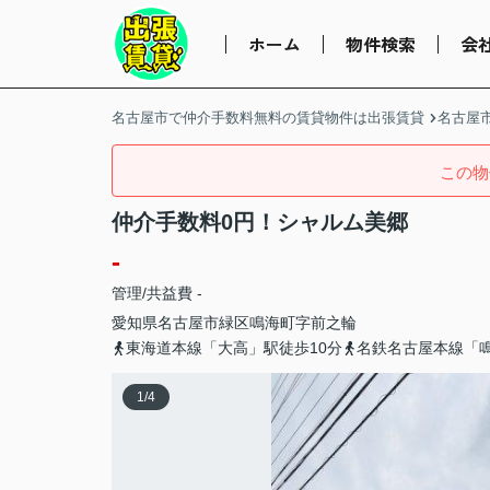
ホーム
物件検索
会
名古屋市で仲介手数料無料の賃貸物件は出張賃貸
名古屋
この物
仲介手数料0円！シャルム美郷
-
管理/共益費 -
愛知県
名古屋市緑区
鳴海町
字前之輪
東海道本線「大高」駅徒歩10分
名鉄名古屋本線「鳴
1
/
4