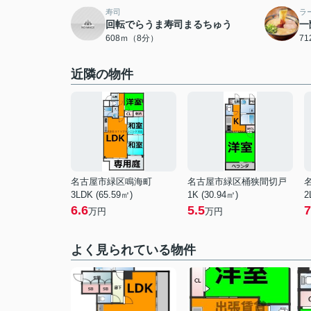
寿司
ラ
回転でらうま寿司まるちゅう
一
608ｍ（8分）
7
近隣の物件
名古屋市緑区鳴海町
名古屋市緑区桶狭間切戸
3LDK (65.59㎡)
1K (30.94㎡)
2
6.6
5.5
7
万円
万円
よく見られている物件