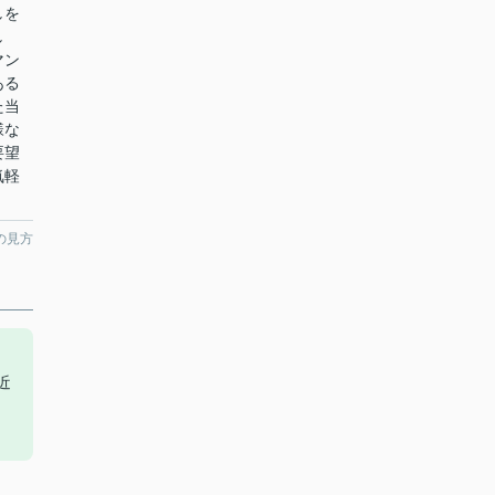
しを
し
マン
ある
た当
様な
要望
気軽
の見方
近
リ