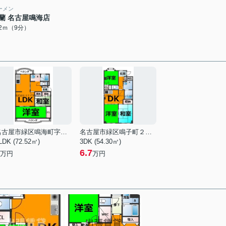
ーメン
蘭 名古屋鳴海店
12ｍ（9分）
名古屋市緑区鳴海町字山腰
名古屋市緑区鳴子町２丁目
LDK (72.52㎡)
3DK (54.30㎡)
6.7
万円
万円