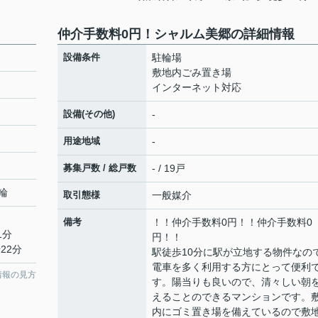
仲介手数料0円！シャルム美郷の詳細情報
設備条件
駐輪場
敷地内ごみ置き場
インターネット対応
設備(その他)
-
用途地域
-
募集戸数 / 総戸数
- / 19戸
輪
取引態様
一般媒介
備考
！！仲介手数料0円！！仲介手数料0
1分
円！！
22分
駅徒歩10分に駅が立地する物件なの
電車を多く利用する方にとって便利
情報の見方
す。陽当りも良いので、清々しい朝
えることのできるマンションです。
内にゴミ置き場を備えているので敷