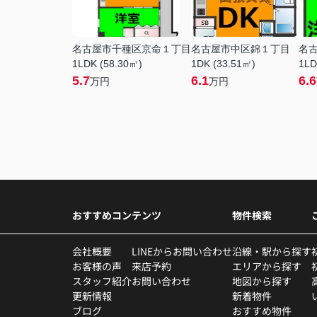
名古屋市千種区京命１丁目
名古屋市中区錦１丁目
名
1LDK (58.30㎡)
1DK (33.51㎡)
1LD
5.7
6.1
6.6
万円
万円
おすすめコンテンツ
物件検索
会社概要
LINEからお問い合わせ
沿線・駅から探す
お客様の声
来店予約
エリアから探す
スタッフ紹介
お問い合わせ
地図から探す
更新情報
新着物件
ブログ
おすすめ物件