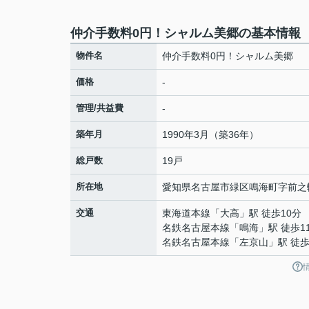
仲介手数料0円！シャルム美郷の基本情報
物件名
仲介手数料0円！シャルム美郷
価格
-
管理/共益費
-
築年月
1990年3月（築36年）
総戸数
19戸
所在地
愛知県
名古屋市緑区
鳴海町
字前之
交通
東海道本線
「
大高
」駅 徒歩10分
名鉄名古屋本線
「
鳴海
」駅 徒歩1
名鉄名古屋本線
「
左京山
」駅 徒歩