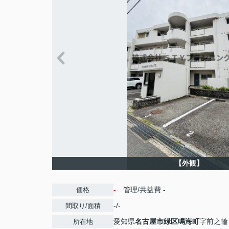
【外観】
-
管理/共益費
-
価格
-/-
間取り/面積
愛知県
名古屋市緑区
鳴海町
字前之輪
所在地