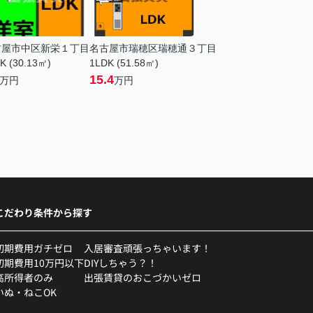
古屋市中区新栄１丁目
名古屋市瑞穂区瑞穂通３丁目
K (30.13㎡)
1LDK (51.58㎡)
15.4
万円
万円
こだわり条件から探す
初期費用ガチゼロ
入居審査頑張っちゃいます！
初期費用10万円以下
DIYしちゃう？！
高所得者のみ
出張賃貸のおこづかいゼロ
いぬ・ねこOK