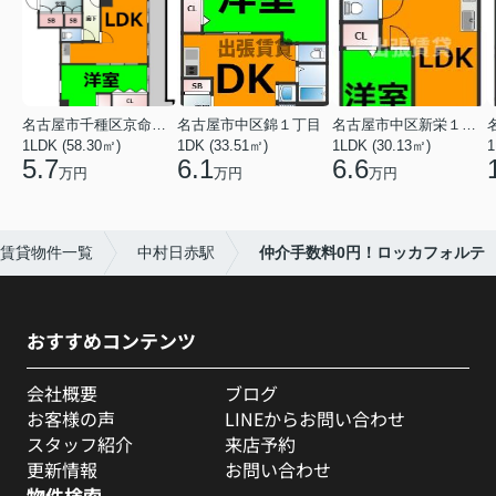
名古屋市千種区京命１丁目
名古屋市中区錦１丁目
名古屋市中区新栄１丁目
1LDK (58.30㎡)
1DK (33.51㎡)
1LDK (30.13㎡)
1
5.7
6.1
6.6
万円
万円
万円
賃貸物件一覧
中村日赤駅
仲介手数料0円！ロッカフォルテ
おすすめコンテンツ
会社概要
ブログ
お客様の声
LINEからお問い合わせ
スタッフ紹介
来店予約
更新情報
お問い合わせ
物件検索