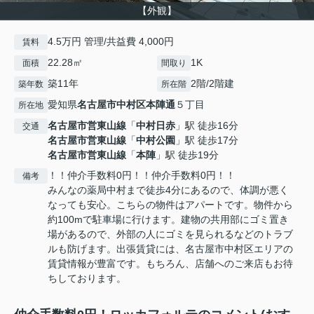
【外観】
4.5万円 管理/共益費 4,000円
賃料
22.28㎡
1K
面積
間取り
築11年
2階/2階建
築年数
所在階
愛知県
名古屋市中村区
本陣通
５丁目
所在地
名古屋市営東山線
「
中村日赤
」駅 徒歩16分
交通
名古屋市営東山線
「
中村公園
」駅 徒歩17分
名古屋市営東山線
「
本陣
」駅 徒歩19分
！！仲介手数料0円！！仲介手数料0円！！
備考
みんなの薬局中村まで徒歩4分にあるので、体調が悪く
なっても安心。こちらの物件はアパートです。物件から
約100mで駐車場に行けます。建物の共用部にゴミ置き
場があるので、外部の人にゴミを見られるなどのトラブ
ルも防げます。出張賃貸には、名古屋市中村区エリアの
賃貸情報が豊富です。もちろん、店舗へのご来店もお待
ちしております。