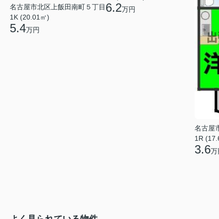
6.2
名古屋市北区上飯田南町５丁目
万円
1K (20.01㎡)
5.4
万円
名古屋
1R (17
3.6
万
よく見られている物件