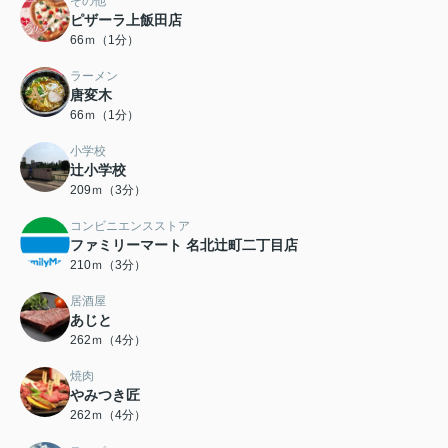
その他
ピザーラ上飯田店
66ｍ（1分）
ラーメン
唐変木
66ｍ（1分）
小学校
辻小学校
209ｍ（3分）
コンビニエンスストア
ファミリーマート 名北辻町二丁目店
210ｍ（3分）
居酒屋
あじと
262ｍ（4分）
焼肉
やみつき匠
262ｍ（4分）