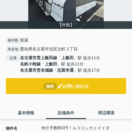
【外観】
新築
築年数
愛知県名古屋市北区辻町３丁目
所在地
名古屋市営上飯田線
「
上飯田
」駅 徒歩11分
交通
名鉄小牧線
「
上飯田
」駅 徒歩11分
名古屋市営名城線
「
志賀本通
」駅 徒歩17分
お問い合わせ
無料
基本情報
設備条件
周辺環境
仲介手数料0円！ルココンカミイイダ
物件名