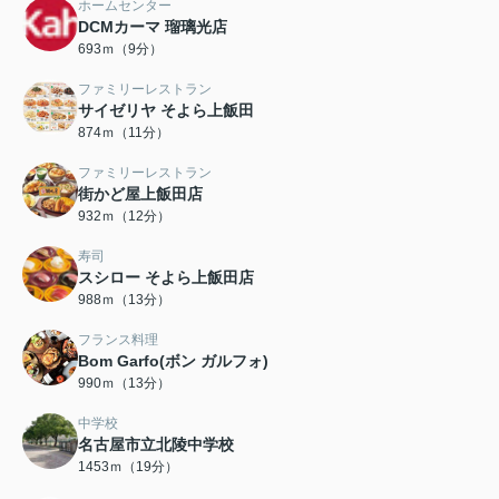
ホームセンター
DCMカーマ 瑠璃光店
693ｍ（9分）
ファミリーレストラン
サイゼリヤ そよら上飯田
874ｍ（11分）
ファミリーレストラン
街かど屋上飯田店
932ｍ（12分）
寿司
スシロー そよら上飯田店
988ｍ（13分）
フランス料理
Bom Garfo(ボン ガルフォ)
990ｍ（13分）
中学校
名古屋市立北陵中学校
1453ｍ（19分）