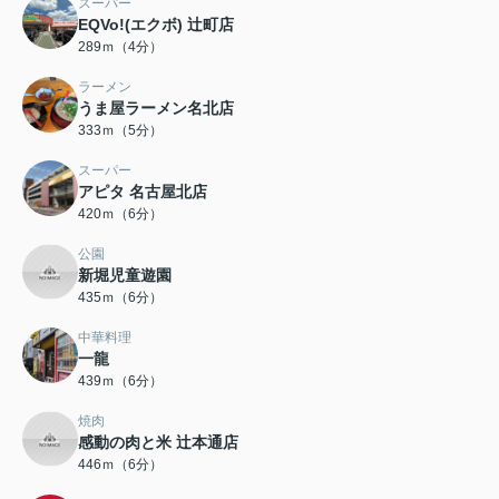
スーパー
EQVo!(エクボ) 辻町店
289ｍ（4分）
ラーメン
うま屋ラーメン名北店
333ｍ（5分）
スーパー
アピタ 名古屋北店
420ｍ（6分）
公園
新堀児童遊園
435ｍ（6分）
中華料理
一龍
439ｍ（6分）
焼肉
感動の肉と米 辻本通店
446ｍ（6分）