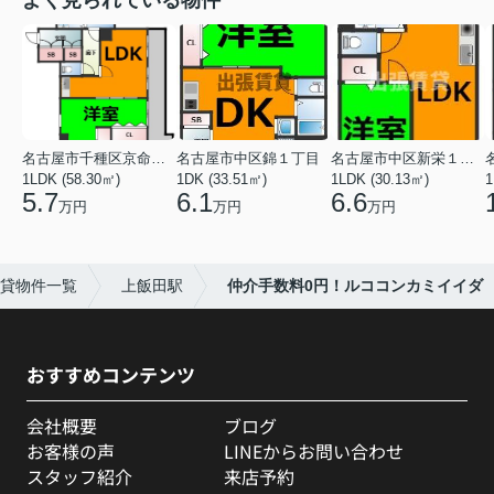
名古屋市千種区京命１丁目
名古屋市中区錦１丁目
名古屋市中区新栄１丁目
1LDK (58.30㎡)
1DK (33.51㎡)
1LDK (30.13㎡)
1
5.7
6.1
6.6
万円
万円
万円
貸物件一覧
上飯田駅
仲介手数料0円！ルココンカミイイダ
おすすめコンテンツ
会社概要
ブログ
お客様の声
LINEからお問い合わせ
スタッフ紹介
来店予約