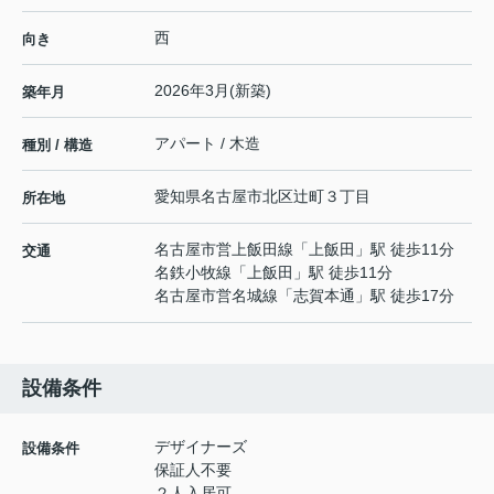
西
向き
2026年3月(新築)
築年月
アパート / 木造
種別 / 構造
愛知県
名古屋市北区
辻町
３丁目
所在地
名古屋市営上飯田線
「
上飯田
」駅 徒歩11分
交通
名鉄小牧線
「
上飯田
」駅 徒歩11分
名古屋市営名城線
「
志賀本通
」駅 徒歩17分
設備条件
デザイナーズ
設備条件
保証人不要
２人入居可