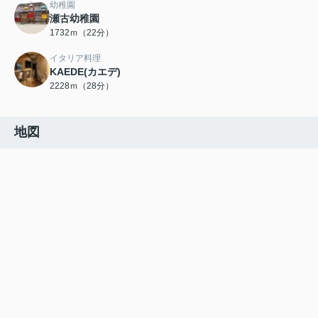
幼稚園
瀬古幼稚園
1732ｍ（22分）
イタリア料理
KAEDE(カエデ)
2228ｍ（28分）
地図