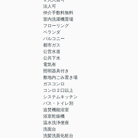
法人可
仲介手数料無料
室内洗濯機置場
フローリング
ベランダ
バルコニー
都市ガス
公営水道
公共下水
電気有
照明器具付き
敷地内ごみ置き場
ガスコンロ
コンロ２口以上
システムキッチン
バス・トイレ別
追焚機能浴室
浴室乾燥機
温水洗浄便座
洗面台
洗髪洗面化粧台