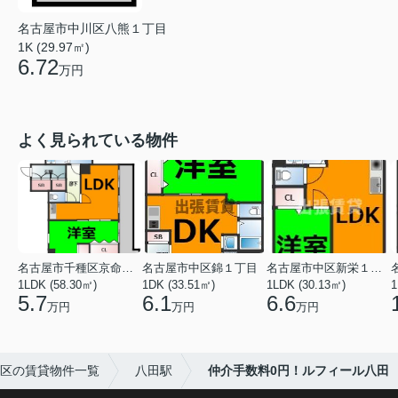
名古屋市中川区八熊１丁目
1K (29.97㎡)
6.72
万円
よく見られている物件
名古屋市千種区京命１丁目
名古屋市中区錦１丁目
名古屋市中区新栄１丁目
1LDK (58.30㎡)
1DK (33.51㎡)
1LDK (30.13㎡)
1
5.7
6.1
6.6
万円
万円
万円
区の賃貸物件一覧
八田駅
仲介手数料0円！ルフィール八田