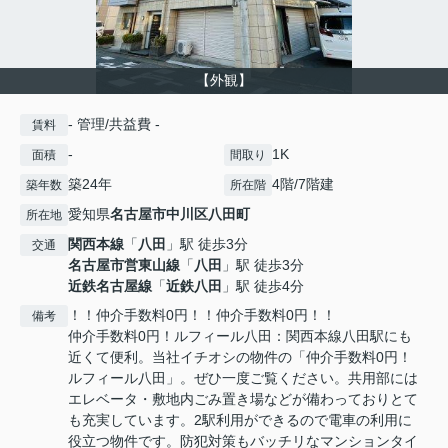
【外観】
- 管理/共益費 -
賃料
-
1K
面積
間取り
築24年
4階/7階建
築年数
所在階
愛知県
名古屋市中川区
八田町
所在地
関西本線
「
八田
」駅 徒歩3分
交通
名古屋市営東山線
「
八田
」駅 徒歩3分
近鉄名古屋線
「
近鉄八田
」駅 徒歩4分
！！仲介手数料0円！！仲介手数料0円！！
備考
仲介手数料0円！ルフィール八田：関西本線八田駅にも
近くて便利。当社イチオシの物件の「仲介手数料0円！
ルフィール八田」。ぜひ一度ご覧ください。共用部には
エレベータ・敷地内ごみ置き場などが備わっておりとて
も充実しています。2駅利用ができるので電車の利用に
役立つ物件です。防犯対策もバッチリなマンションタイ