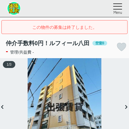
Menu
この物件の募集は終了しました。
仲介手数料0円！ルフィール八田
空室0
-
管理/共益費 -
1
/
3