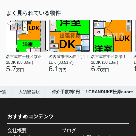
よく見られている物件
名古屋市千種区京命１丁目
名古屋市中区錦１丁目
名古屋市中区新栄１丁目
1LDK (58.30㎡)
1DK (33.51㎡)
1LDK (30.13㎡)
1
5.7
6.1
6.6
万円
万円
万円
一覧
大須観音駅
仲介手数料0円！！GRANDUKE松原cuore
おすすめコンテンツ
会社概要
ブログ