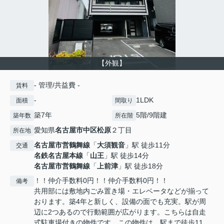
【外観】
- 管理/共益費 -
賃料
-
1LDK
面積
間取り
築7年
5階/9階建
築年数
所在階
愛知県
名古屋市中区
松原
２丁目
所在地
名古屋市営鶴舞線
「
大須観音
」駅 徒歩11分
交通
名鉄名古屋本線
「
山王
」駅 徒歩14分
名古屋市営鶴舞線
「
上前津
」駅 徒歩18分
！！仲介手数料0円！！仲介手数料0円！！
備考
共用部には敷地内ごみ置き場・エレベータなどが揃って
おります。築4年と新しく、設備の面でも充実。駅が周
辺に2つあるので行動範囲が広がります。こちらは自走
式駐車場付きの物件です。この物件は、駅まで徒歩11