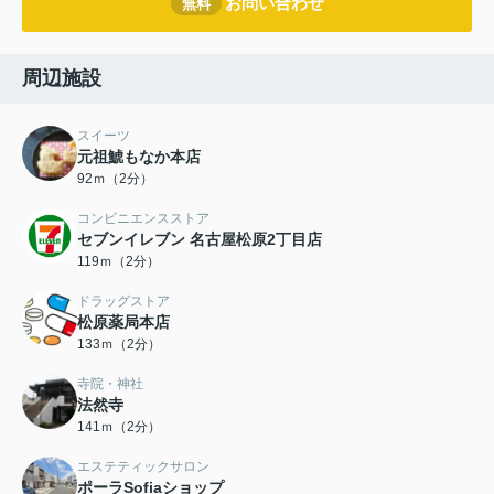
お問い合わせ
無料
周辺施設
スイーツ
元祖鯱もなか本店
92ｍ（2分）
コンビニエンスストア
セブンイレブン 名古屋松原2丁目店
119ｍ（2分）
ドラッグストア
松原薬局本店
133ｍ（2分）
寺院・神社
法然寺
141ｍ（2分）
エステティックサロン
ポーラSofiaショップ