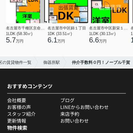
名古屋市千種区京命１丁目
名古屋市中区錦１丁目
名古屋市中区新栄１丁目
1LDK (58.30㎡)
1DK (33.51㎡)
1LDK (30.13㎡)
1
5.7
6.1
6.6
万円
万円
万円
区の賃貸物件一覧
御器所駅
仲介手数料０円！ノーブル千賀
おすすめコンテンツ
会社概要
ブログ
お客様の声
LINEからお問い合わせ
スタッフ紹介
来店予約
更新情報
お問い合わせ
物件検索