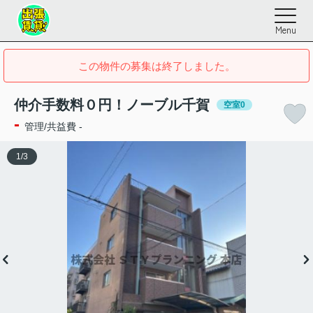
Menu
この物件の募集は終了しました。
仲介手数料０円！ノーブル千賀
空室0
-
管理/共益費 -
1
/
3