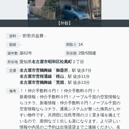
【外観】
- 管理/共益費 -
賃料
-
1K
面積
間取り
築62年
2階/5階建
築年数
所在階
愛知県
名古屋市昭和区
松風町
２丁目
所在地
名古屋市営鶴舞線
「
御器所
」駅 徒歩7分
交通
名古屋市営桜通線
「
桜山
」駅 徒歩11分
名古屋市営鶴舞線
「
荒畑
」駅 徒歩13分
！！仲介手数料０円！！仲介手数料０円！！
備考
新着情報：仲介手数料０円！ノーブル千賀の空室情報な
らコチラ。新着情報：仲介手数料０円！ノーブル千賀の
空室情報ならコチラ。通風システムが整った換気がしや
すい物件です。共用部に住民専用のゴミ置き場を備えて
いるので、面倒なゴミ出しも楽になります。より詳しい
情報や内見のご予約は出張賃貸までご連絡ください。名