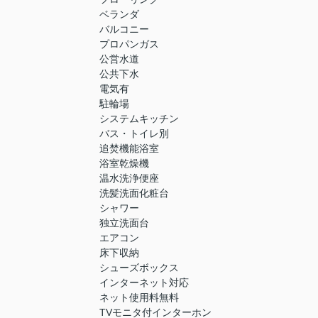
ベランダ
バルコニー
プロパンガス
公営水道
公共下水
電気有
駐輪場
システムキッチン
バス・トイレ別
追焚機能浴室
浴室乾燥機
温水洗浄便座
洗髪洗面化粧台
シャワー
独立洗面台
エアコン
床下収納
シューズボックス
インターネット対応
ネット使用料無料
TVモニタ付インターホン