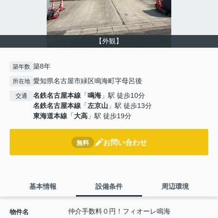
【外観】
築8年
築年数
愛知県名古屋市緑区鳴海町字母呂後
所在地
名鉄名古屋本線
「
鳴海
」駅 徒歩10分
交通
名鉄名古屋本線
「
左京山
」駅 徒歩13分
東海道本線
「
大高
」駅 徒歩19分
お問い合わせ
無料
基本情報
設備条件
周辺環境
仲介手数料０円！フィオーレ鳴海
物件名