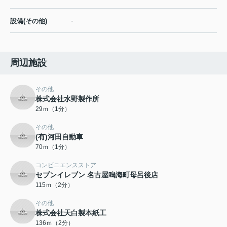
-
設備(その他)
周辺施設
その他
株式会社水野製作所
29ｍ（1分）
その他
(有)河田自動車
70ｍ（1分）
コンビニエンスストア
セブンイレブン 名古屋鳴海町母呂後店
115ｍ（2分）
その他
株式会社天白製本紙工
136ｍ（2分）