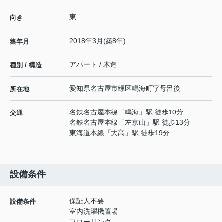
東
向き
2018年3月(築8年)
築年月
アパート / 木造
種別 / 構造
愛知県
名古屋市緑区
鳴海町
字母呂後
所在地
名鉄名古屋本線
「
鳴海
」駅 徒歩10分
交通
名鉄名古屋本線
「
左京山
」駅 徒歩13分
東海道本線
「
大高
」駅 徒歩19分
設備条件
保証人不要
設備条件
室内洗濯機置場
フローリング