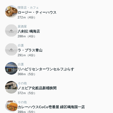
喫茶店・カフェ
ロージー・ティーハウス
272ｍ（4分）
居酒屋
八剣伝 鳴海店
288ｍ（4分）
介護
ラ・プラス青山
291ｍ（4分）
介護
リハビリセンターワンセルフぷらす
368ｍ（5分）
その他
ノエビア化粧品新桶狭間
372ｍ（5分）
その他
カレーハウスCoCo壱番屋 緑区鳴海国一店
399ｍ（5分）