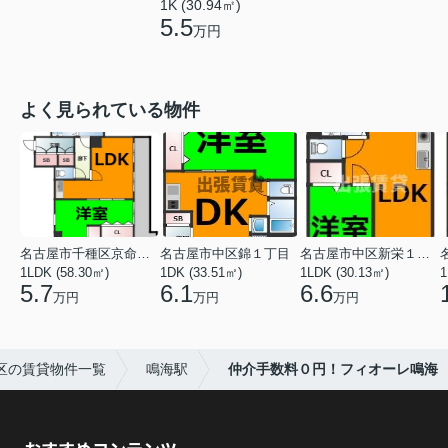
1K (30.94㎡)
5.5
万円
よく見られている物件
名古屋市千種区京命１丁目
名古屋市中区錦１丁目
名古屋市中区新栄１丁目
1LDK (58.30㎡)
1DK (33.51㎡)
1LDK (30.13㎡)
1
5.7
6.1
6.6
万円
万円
万円
区の賃貸物件一覧
鳴海駅
仲介手数料０円！フィオーレ鳴海