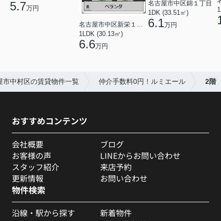
名古屋市中区錦１丁目
5.7
万円
1
1DK (33.51㎡)
6.1
名古屋市中区新栄１丁目
万円
1LDK (30.13㎡)
6.6
万円
屋市中村区の賃貸物件一覧
仲介手数料0円！ルミエール
2階
おすすめコンテンツ
会社概要
ブログ
お客様の声
LINEからお問い合わせ
スタッフ紹介
来店予約
更新情報
お問い合わせ
物件検索
沿線・駅から探す
新着物件