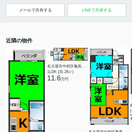
メールで共有する
LINEで共有する
近隣の物件
名古屋市中村区亀島１丁目
1LDK (35.28㎡)
11.6
万円
1
名古屋市中村区亀島１丁目