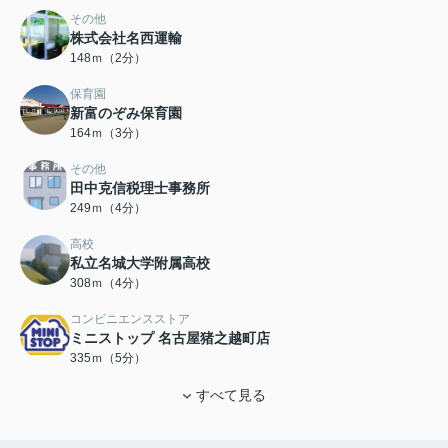
その他
株式会社名西運輸
148ｍ（2分）
保育園
新富のぞみ保育園
164ｍ（3分）
その他
田中克信税理士事務所
249ｍ（4分）
高校
私立名城大学附属高校
308ｍ（4分）
コンビニエンスストア
ミニストップ 名古屋猪之越町店
335ｍ（5分）
すべて見る