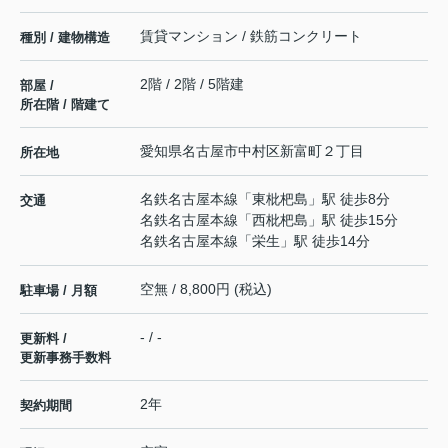
賃貸マンション / 鉄筋コンクリート
種別 / 建物構造
2階 / 2階 / 5階建
部屋 /
所在階 / 階建て
愛知県
名古屋市中村区
新富町
２丁目
所在地
名鉄名古屋本線
「
東枇杷島
」駅 徒歩8分
交通
名鉄名古屋本線
「
西枇杷島
」駅 徒歩15分
名鉄名古屋本線
「
栄生
」駅 徒歩14分
空無 / 8,800円 (税込)
駐車場 / 月額
- / -
更新料 /
更新事務手数料
2年
契約期間