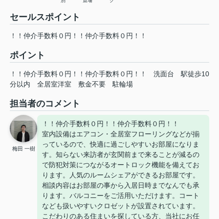
別
置場
ク
セールスポイント
！！仲介手数料０円！！仲介手数料０円！！
ポイント
！！仲介手数料０円！！仲介手数料０円！！
洗面台
駅徒歩10
分以内
全居室洋室
敷金不要
駐輪場
担当者のコメント
！！仲介手数料０円！！仲介手数料０円！！
室内設備はエアコン・全居室フローリングなどが揃
っているので、快適に過ごしやすいお部屋になりま
梅田 一樹
す。知らない来訪者が玄関前まで来ることが減るの
で防犯対策につながるオートロック機能を備えてお
ります。人気のルームシェアができるお部屋です。
相談内容はお部屋の事から入居日時までなんでも承
ります。バルコニーをご活用いただけます。コート
なども扱いやすいクロゼットが設置されています。
こだわりのある住まいを探している方、当社にお任