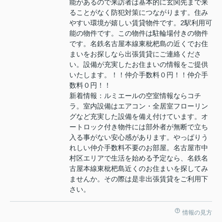
能があるので来訪者は基本的に玄関先まで来
ることがなく防犯対策につながります。住み
やすい環境が嬉しい賃貸物件です。2駅利用可
能の物件です。この物件は駐輪場付きの物件
です。名鉄名古屋本線東枇杷島の近くでお住
まいをお探しなら出張賃貸にご連絡くださ
い。設備が充実したお住まいの情報をご提供
いたします。！！仲介手数料０円！！仲介手
数料０円！！
新着情報：ルミエールの空室情報ならコチ
ラ。室内設備はエアコン・全居室フローリン
グなど充実した設備を備え付けています。オ
ートロック付き物件には部外者が無断で立ち
入る事がない安心感があります。やっぱりう
れしい仲介手数料不要のお部屋。名古屋市中
村区エリアで生活を始める予定なら、名鉄名
古屋本線東枇杷島近くのお住まいを探してみ
ませんか。その際は是非出張賃貸をご利用下
さい。
情報の見方