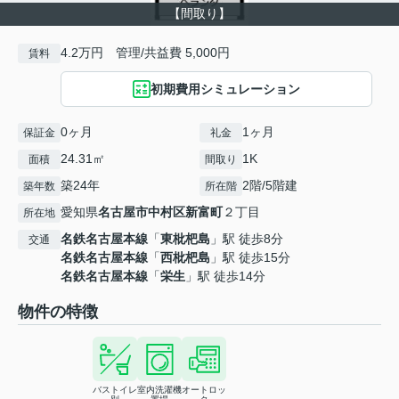
【間取り】
4.2万円 管理/共益費 5,000円
賃料
初期費用シミュレーション
0ヶ月
1ヶ月
保証金
礼金
24.31㎡
1K
面積
間取り
築24年
2階/5階建
築年数
所在階
愛知県
名古屋市中村区
新富町
２丁目
所在地
名鉄名古屋本線
「
東枇杷島
」駅 徒歩8分
交通
名鉄名古屋本線
「
西枇杷島
」駅 徒歩15分
名鉄名古屋本線
「
栄生
」駅 徒歩14分
物件の特徴
バストイレ
室内洗濯機
オートロッ