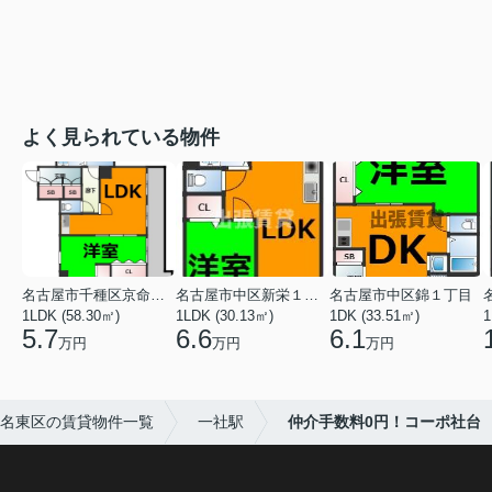
よく見られている物件
名古屋市千種区京命１丁目
名古屋市中区新栄１丁目
名古屋市中区錦１丁目
1LDK (58.30㎡)
1LDK (30.13㎡)
1DK (33.51㎡)
1
5.7
6.6
6.1
万円
万円
万円
名東区の賃貸物件一覧
一社駅
仲介手数料0円！コーポ社台