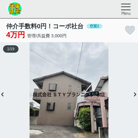
Menu
仲介手数料0円！コーポ社台
空室2
4万円
管理/共益費 3,000円
1
/
19