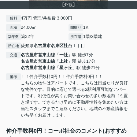
【外観】
4万円 管理/共益費 3,000円
賃料
24.00㎡
1K
面積
間取り
築32年
1階/2階建
築年数
所在階
愛知県
名古屋市名東区
社台
１丁目
所在地
名古屋市営東山線
「
一社
」駅 徒歩7分
交通
名古屋市営東山線
「
上社
」駅 徒歩17分
名古屋市営東山線
「
星ヶ丘
」駅 徒歩21分
！！仲介手数料0円！！仲介手数料0円！！
備考
こちらの物件はアパートです。こちらは日当たりが良好
な物件です。目的に応じて選べる2駅利用可能なアパー
トです。利便性が高くお問い合わせの多い敷地内ゴミ置
き場です。できるだけ早めに不動産情報を集めたい方は
当社スタッフまでご連絡ください。地域の不動産情報を
いち早くお届けします。
仲介手数料0円！コーポ社台のコメント(おすすめ