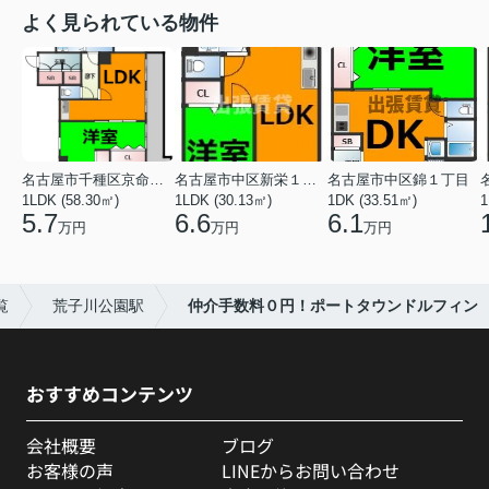
よく見られている物件
名古屋市千種区京命１丁目
名古屋市中区新栄１丁目
名古屋市中区錦１丁目
1LDK (58.30㎡)
1LDK (30.13㎡)
1DK (33.51㎡)
1
5.7
6.6
6.1
万円
万円
万円
覧
荒子川公園駅
仲介手数料０円！ポートタウンドルフィン
おすすめコンテンツ
会社概要
ブログ
お客様の声
LINEからお問い合わせ