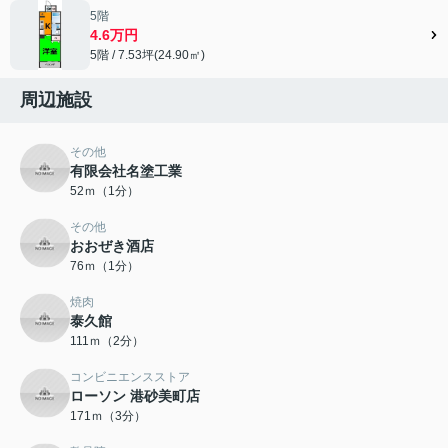
5階
4.6万円
5階 / 7.53坪(24.90㎡)
周辺施設
その他
有限会社名塗工業
52ｍ（1分）
その他
おおぜき酒店
76ｍ（1分）
焼肉
泰久館
111ｍ（2分）
コンビニエンスストア
ローソン 港砂美町店
171ｍ（3分）