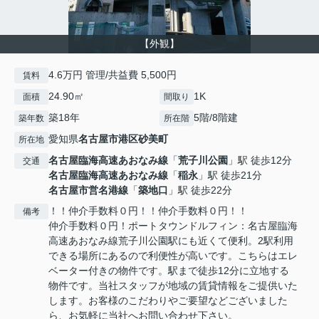
【外観】
4.6万円 管理/共益費 5,500円
賃料
24.90㎡
1K
面積
間取り
築18年
5階/8階建
築年数
所在階
愛知県
名古屋市港区
砂美町
所在地
名古屋臨海高速あおなみ線
「
荒子川公園
」駅 徒歩12分
交通
名古屋臨海高速あおなみ線
「
稲永
」駅 徒歩21分
名古屋市営名港線
「
築地口
」駅 徒歩22分
！！仲介手数料０円！！仲介手数料０円！！
備考
仲介手数料０円！ポートタウンドルフィン：名古屋臨海
高速あおなみ線荒子川公園駅にも近くて便利。2駅利用
できる場所にあるので利便性が高いです。こちらはエレ
ベーター付きの物件です。駅まで徒歩12分に立地する
物件です。当社スタッフが地域の賃貸情報をご提供いた
します。お客様のこだわりやご要望などございました
ら、お気軽に当社へお問い合わせ下さい。